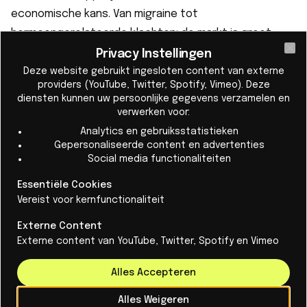
economische kans. Van migraine tot
hormoongerelateerde klachten: de markt is groot,
maar vraagt om veel meer aandacht en financiering.
Privacy Instellingen
Cl
https://ioplus.nl/nl/posts/het-vrouwenlichaam-van-
Deze website gebruikt ingesloten content van externe
providers (YouTube, Twitter, Spotify, Vimeo). Deze
blinde-vlek-naar-business-case
diensten kunnen uw persoonlijke gegevens verzamelen en
Onderzoekers uit hun bubbel
verwerken voor:
Op 4 juni vindt bij ASML de finale plaats van de eerste
Analytics en gebruiksstatistieken
Gepersonaliseerde content en advertenties
Tech Transfer Challenge. Onderzoekers van de TU/e
Social media functionaliteiten
worden daar niet alleen uitgedaagd om hun
Essentiële Cookies
technologie te pitchen, maar vooral om te ontdekken
Vereist voor kernfunctionaliteit
of hun onderzoek de basis kan vormen voor een
bedrijf. Soms is één gesprek, één vraag of één extra
Externe Content
Externe content van YouTube, Twitter, Spotify en Vimeo
duwtje genoeg om een idee echt in beweging te
krijgen.
Alles Accepteren
https://ioplus.nl/nl/posts/tech-transfer-challenge-
Alles Weigeren
brengt-onderzoekers-uit-hun-bubbel