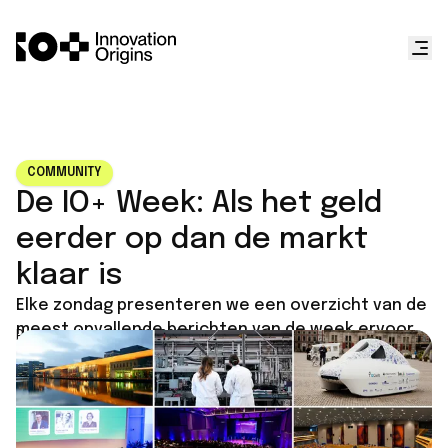
COMMUNITY
De IO+ Week: Als het geld
eerder op dan de markt
klaar is
Elke zondag presenteren we een overzicht van de
meest opvallende berichten van de week ervoor.
Published on
May 31, 2026