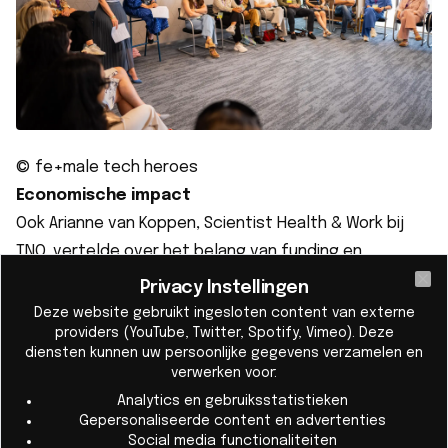
© fe+male tech heroes
Economische impact
Ook Arianne van Koppen, Scientist Health & Work bij
TNO, vertelde over het belang van funding en
onderzoek in de FemTech. “We hebben samen met het
Privacy Instellingen
Cl
Centraal Bureau voor de Statistiek onderzoek gedaan
Deze website gebruikt ingesloten content van externe
providers (YouTube, Twitter, Spotify, Vimeo). Deze
onder duizenden werkende vrouwen. De resultaten
diensten kunnen uw persoonlijke gegevens verzamelen en
waren opvallend. Ongeveer 1,8 miljoen vrouwen in
verwerken voor:
Nederland ervaren hormoongerelateerde klachten die
Analytics en gebruiksstatistieken
hun dagelijks leven en werk beïnvloeden. Veel van hen
Gepersonaliseerde content en advertenties
Social media functionaliteiten
rapporteren verminderde productiviteit,