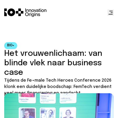
BIO+
Het vrouwenlichaam: van
blinde vlek naar business
case
Tijdens de Fe+male Tech Heroes Conference 2026
klonk een duidelijke boodschap: FemTech verdient
veel meer financiering en aandacht.
Published on
May 28, 2026