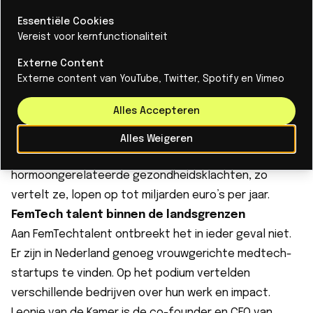
vermoeidheid, stress, concentratieproblemen of
Essentiële Cookies
Vereist voor kernfunctionaliteit
verzuim.” En toch worden deze onderwerpen nog
zelden openlijk besproken op de werkvloer. Ook blijkt
Externe Content
dat overgangsklachten een belangrijke bijdrage
Externe content van YouTube, Twitter, Spotify en Vimeo
leveren aan verzuim en verminderd welzijn, “aanzienlijk
Alles Accepteren
meer dan veel organisaties zich realiseren.”
De geschatte maatschappelijke kosten van
Alles Weigeren
onbehandelde of onvoldoende ondersteunde
hormoongerelateerde gezondheidsklachten, zo
vertelt ze, lopen op tot miljarden euro’s per jaar.
FemTech talent binnen de landsgrenzen
Aan FemTechtalent ontbreekt het in ieder geval niet.
Er zijn in Nederland genoeg vrouwgerichte medtech-
startups te vinden. Op het podium vertelden
verschillende bedrijven over hun werk en impact.
Leonie van de Kamer is de co-founder en CEO van