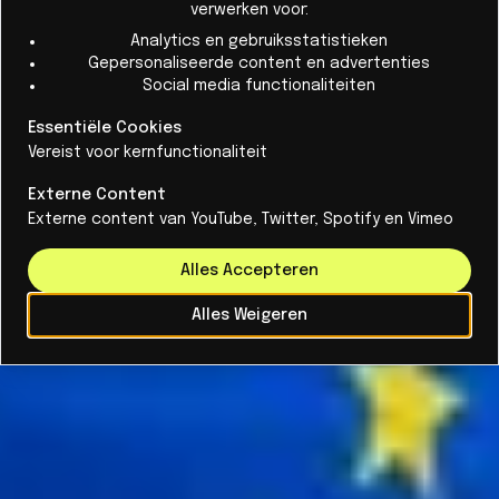
transparant, veilig en in lijn met Europese
verwerken voor:
waarden.
Analytics en gebruiksstatistieken
Gepersonaliseerde content en advertenties
Social media functionaliteiten
Essentiële Cookies
Vereist voor kernfunctionaliteit
Externe Content
Externe content van YouTube, Twitter, Spotify en Vimeo
Alles Accepteren
Alles Weigeren