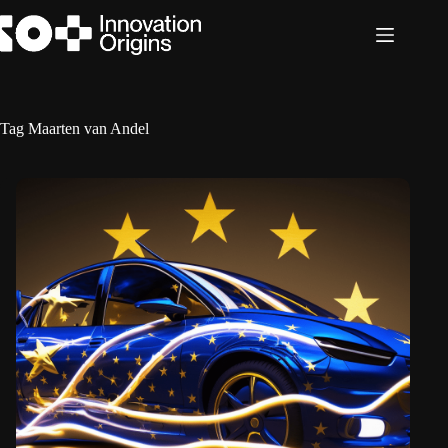
Ga
naar
de
inhoud
Tag
Maarten van Andel