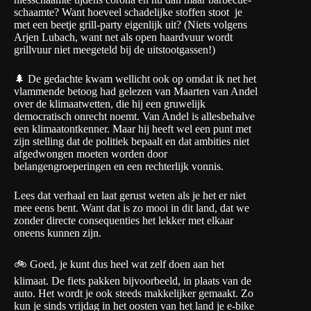
schaamte? Want hoeveel schadelijke stoffen stoot je
met een beetje grill-party eigenlijk uit? (Niets volgens
Arjen Lubach, want net als open haardvuur wordt
grillvuur niet meegeteld bij de uitstootgassen!)
🌲 De gedachte kwam wellicht ook op omdat ik net het
vlammende betoog had gelezen van Maarten van Andel
over de
klimaatwetten, die hij een gruwelijk
democratisch onrecht
noemt. Van Andel is allesbehalve
een klimaatontkenner. Maar hij heeft wel een punt met
zijn stelling dat de politiek bepaalt en dat ambities niet
afgedwongen moeten worden door
belangengroeperingen en een rechterlijk vonnis.
Lees dat verhaal en laat gerust weten als je het er niet
mee eens bent. Want dat is zo mooi in dit land, dat we
zonder directe consequenties het lekker met elkaar
oneens kunnen zijn.
🚲 Goed, je kunt dus heel wat zelf doen aan het
klimaat. De fiets pakken bijvoorbeeld, in plaats van de
auto. Het wordt je ook steeds makkelijker gemaakt. Zo
kun je sinds vrijdag in het oosten van het land je e-bike