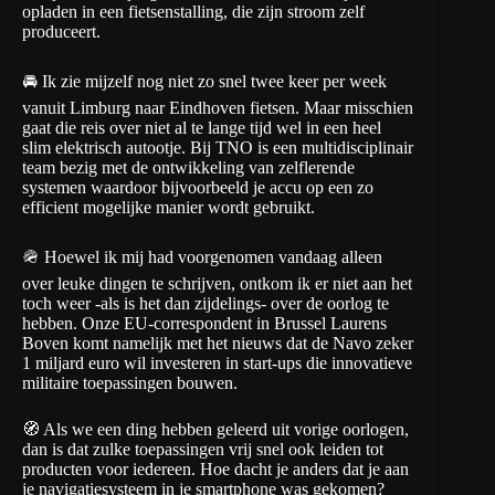
opladen
in een fietsenstalling, die zijn stroom zelf
produceert.
🚘 Ik zie mijzelf nog niet zo snel twee keer per week
vanuit Limburg naar Eindhoven fietsen. Maar misschien
gaat die reis over niet al te lange tijd wel in een heel
slim elektrisch autootje. Bij TNO is een multidisciplinair
team bezig met de
ontwikkeling van zelflerende
systemen
waardoor bijvoorbeeld je accu op een zo
efficient mogelijke manier wordt gebruikt.
🪖 Hoewel ik mij had voorgenomen vandaag alleen
over leuke dingen te schrijven, ontkom ik er niet aan het
toch weer -als is het dan zijdelings- over de oorlog te
hebben. Onze EU-correspondent in Brussel Laurens
Boven komt namelijk met het nieuws dat
de Navo zeker
1 miljard euro wil investeren in start-ups
die innovatieve
militaire toepassingen bouwen.
🧭 Als we een ding hebben geleerd uit vorige oorlogen,
dan is dat zulke toepassingen vrij snel ook leiden tot
producten voor iedereen. Hoe dacht je anders dat je aan
je navigatiesysteem in je smartphone was gekomen?