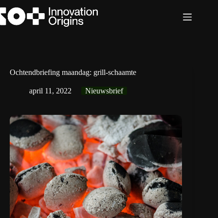
Ga
naar
de
inhoud
Ochtendbriefing maandag: grill-schaamte
april 11, 2022
Nieuwsbrief