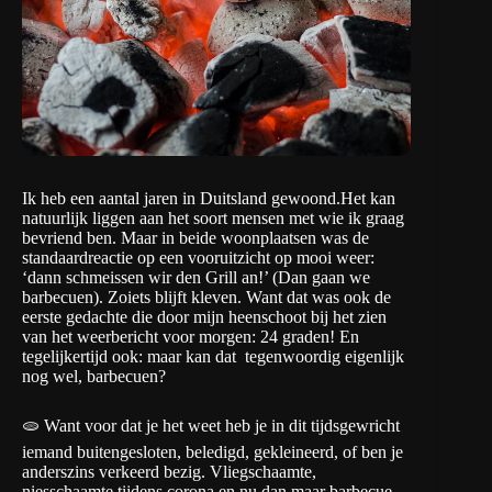
Ik heb een aantal jaren in Duitsland gewoond.Het kan
natuurlijk liggen aan het soort mensen met wie ik graag
bevriend ben. Maar in beide woonplaatsen was de
standaardreactie op een vooruitzicht op mooi weer:
‘dann schmeissen wir den Grill an!’ (Dan gaan we
barbecuen). Zoiets blijft kleven. Want dat was ook de
eerste gedachte die door mijn heenschoot bij het zien
van het
weerbericht voor morgen
: 24 graden! En
tegelijkertijd ook: maar kan dat tegenwoordig eigenlijk
nog wel, barbecuen?
🫓 Want voor dat je het weet heb je in dit tijdsgewricht
iemand buitengesloten, beledigd, gekleineerd, of ben je
anderszins verkeerd bezig. Vliegschaamte,
niesschaamte tijdens corona en nu dan maar barbecue-