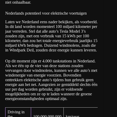
niet onhaalbaar.
Nederlands potentieel voor elektrische voertuigen
Laten we Nederland eens nader bekijken, als voorbeeld.
In dit land worden momenteel
100 miljard kilometer
per
jaar verreden. Stel dat alle auto’s Tesla Model 3’s
zouden zijn, met een verbruik van 15 kWh per 100
kilometer, dan zou het totale energieverbruik jaarlijks 15
miljard kWh bedragen. Duizend windmolens, zoals die
in
Windpark Deil
, zouden deze energie kunnen leveren.
Op dit moment zijn er 4.000 tankstations in Nederland.
Als we één op de vier van deze stations zouden
vervangen door windmolens, kunnen we alle auto’s met
windenergie van energie voorzien. Bovendien
onttrekken elektrische auto’s tijdens hun gebruik geen
energie aan het net. Aangezien ze gemiddeld slechts één
uur per dag worden gebruikt, zijn er voldoende
mogelijkheden om ze op te laden wanneer de groene
energieomstandigheden optimaal zijn.
Driving in
the
100,000,000,000
km/year
CBS