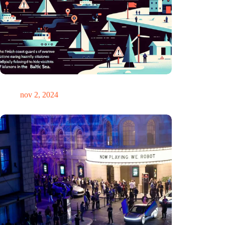
GPS-chaos in de Oostzee: Finse kustwacht slaat alarm
nov 2, 2024