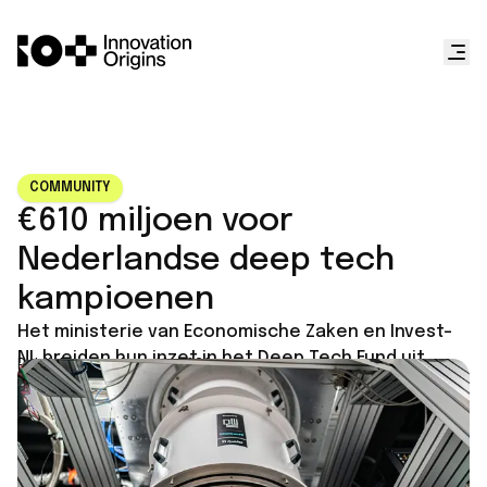
COMMUNITY
€610 miljoen voor
Nederlandse deep tech
kampioenen
Het ministerie van Economische Zaken en Invest-
NL breiden hun inzet in het Deep Tech Fund uit.
Published on
June 11, 2026