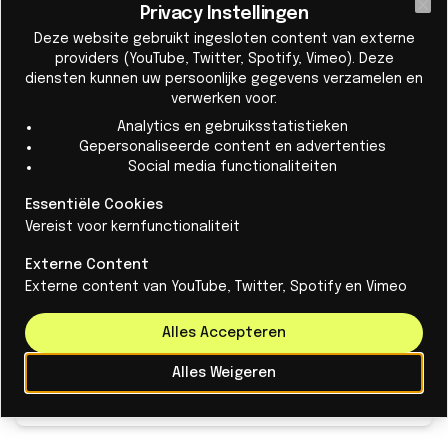
Privacy Instellingen
Cl
Deze website gebruikt ingesloten content van externe
providers (YouTube, Twitter, Spotify, Vimeo). Deze
diensten kunnen uw persoonlijke gegevens verzamelen en
verwerken voor:
Invest-NL's Deep Tech Fund zet
Analytics en gebruiksstatistieken
stappen om de toekomst van
Gepersonaliseerde content en advertenties
kwantumtechnologie te
Social media functionaliteiten
ondersteunen
Essentiële Cookies
InvestNL-rapport duikt in het Nederlandse
Vereist voor kernfunctionaliteit
kwantumecosysteem en belicht belangrijke
Externe Content
spelers, investeringsstrategieën en de
Externe content van YouTube, Twitter, Spotify en Vimeo
potentiële impact op het wereldtoneel.
Alles Accepteren
Alles Weigeren
Lees meer