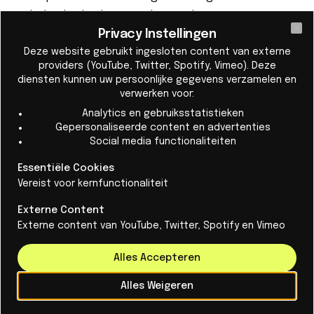
Nederlandse bedrijven en het toekomstig
Privacy Instellingen
verdienvermogen van ons land. Het is een kritisch
Cl
Deze website gebruikt ingesloten content van externe
onderdeel van een krachtig ecosysteem in fotonische
providers (YouTube, Twitter, Spotify, Vimeo). Deze
chips waarmee Nederland zich wereldwijd kan
diensten kunnen uw persoonlijke gegevens verzamelen en
onderscheiden.”
verwerken voor:
Een centrum voor innovatie
Analytics en gebruiksstatistieken
Gepersonaliseerde content en advertenties
In tegenstelling tot BelGaN, dat zich richtte op
Social media functionaliteiten
galliumnitride (GaN) power chips, zal Thema Foundries
Essentiële Cookies
zich specialiseren in geïntegreerde fotonica. Deze
Vereist voor kernfunctionaliteit
technologie maakt gebruik van lichtdeeltjes
Externe Content
(fotonen) in plaats van elektronen om informatie te
Externe content van YouTube, Twitter, Spotify en Vimeo
transporteren en te verwerken, wat leidt tot snellere
en energiezuinigere chips. Geïntegreerde fotonica is
Alles Accepteren
met name waardevol voor datacenters en AI-
Alles Weigeren
toepassingen, sectoren die een snelle groei in
energieverbruik
doormaken.