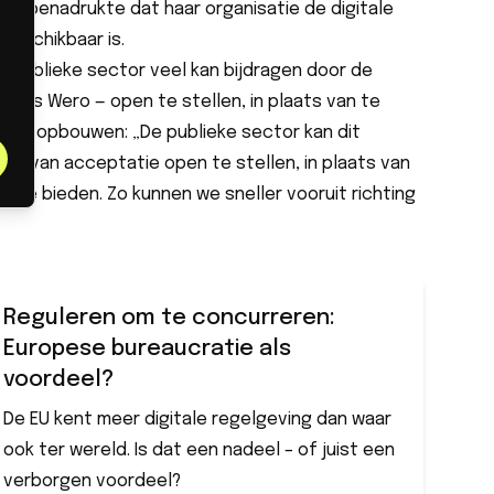
n benadrukte dat haar organisatie de digitale
 beschikbaar is.
de publieke sector veel kan bijdragen door de
oals Wero — open te stellen, in plaats van te
en al opbouwen: „De publieke sector kan dit
k van acceptatie open te stellen, in plaats van
an te bieden. Zo kunnen we sneller vooruit richting
Reguleren om te concurreren:
Europese bureaucratie als
voordeel?
De EU kent meer digitale regelgeving dan waar
ook ter wereld. Is dat een nadeel – of juist een
verborgen voordeel?