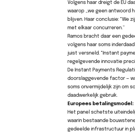
Volgens haar dreigt de EU daa
waarop „we geen antwoord heb
blijven. Haar conclusie: "We 
met elkaar concurreren.”
Ramos bracht daar een gedeel
volgens haar soms inderdaad
juist versneld. "Instant paym
regelgevende innovatie precie
De Instant Payments Regulatio
doorslaggevende factor — w
soms onvermijdelijk zijn om s
daadwerkelijk gebruik.
Europees betalingsmodel: v
Het panel schetste uiteindeli
waarin bestaande bouwstenen 
gedeelde infrastructuur in p