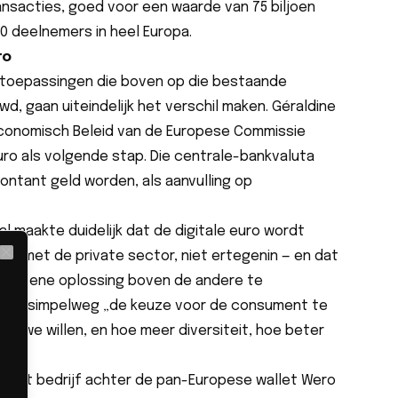
transacties, goed voor een waarde van 75 biljoen
00 deelnemers in heel Europa.
ro
toepassingen die boven op die bestaande
, gaan uiteindelijk het verschil maken. Géraldine
Economisch Beleid van de Europese Commissie
uro als volgende stap. Die centrale-bankvaluta
contant geld worden, als aanvulling op
l maakte duidelijk dat de digitale euro wordt
n met de private sector, niet ertegenin — en dat
Close
is de ene oplossing boven de andere te
ei ze, simpelweg „de keuze voor de consument te
wat we willen, en hoe meer diversiteit, hoe beter
 — het bedrijf achter de pan-Europese wallet Wero