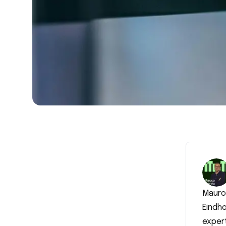
Mauro 
Eindh
expert