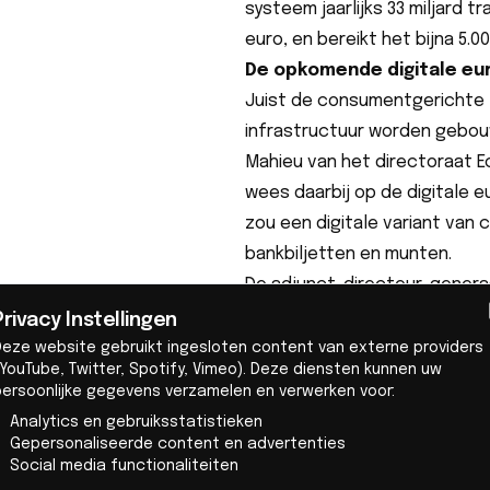
systeem jaarlijks 33 miljard 
euro, en bereikt het bijna 5.0
De opkomende digitale eu
Juist de consumentgerichte 
infrastructuur worden gebouwd
Mahieu van het directoraat 
wees daarbij op de digitale e
zou een digitale variant van 
bankbiljetten en munten.
De adjunct-directeur-generaa
ontworpen om samen te werke
Privacy Instellingen
de Commissie „niet van plan 
Deze website gebruikt ingesloten content van externe providers
YouTube, Twitter, Spotify, Vimeo). Deze diensten kunnen uw
bevoordelen”. Het doel is, z
persoonlijke gegevens verzamelen en verwerken voor:
verruimen — dat is het enige 
Analytics en gebruiksstatistieken
we ervoor staan”.
Gepersonaliseerde content en advertenties
Social media functionaliteiten
Martina Weimert, CEO van EPI