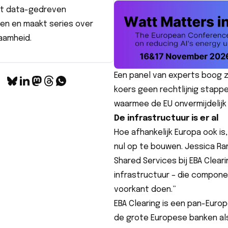
lt data-gedreven
len en maakt series over
aamheid.
Een panel van experts boog 
koers geen rechtlijnig stapp
waarmee de EU onvermijdelij
De infrastructuur is er al
Hoe afhankelijk Europa ook is
nul op te bouwen. Jessica Ra
Shared Services bij EBA Cleari
infrastructuur – die compon
voorkant doen.”
EBA Clearing is een pan-Euro
de grote Europese banken al