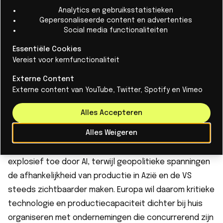
halfgeleider- en fotonicatoepassingen,
Analytics en gebruiksstatistieken
Gepersonaliseerde content en advertenties
technologieën die essentieel zijn voor AI-
Social media functionaliteiten
infrastructuur, datacommunicatie, medische
Essentiële Cookies
technologie en defensiesystemen. Tot de klanten van
Vereist voor kernfunctionaliteit
XIVER behoren internationale marktleiders in onder
meer infraroodtechnologie. Daarmee is XIVER een van
Externe Content
Externe content van YouTube, Twitter, Spotify en Vimeo
de weinige Europese bedrijven die geavanceerde
micro- en nanosystemen niet alleen ontwikkelen, maar
Alles Accepteren
ook opschalen naar industriële productie.
Alles Weigeren
Snelgroeiende vraag
Wereldwijd neemt de vraag naar geavanceerde chips
explosief toe door AI, terwijl geopolitieke spanningen
de afhankelijkheid van productie in Azië en de VS
steeds zichtbaarder maken. Europa wil daarom kritieke
technologie en productiecapaciteit dichter bij huis
organiseren met ondernemingen die concurrerend zijn