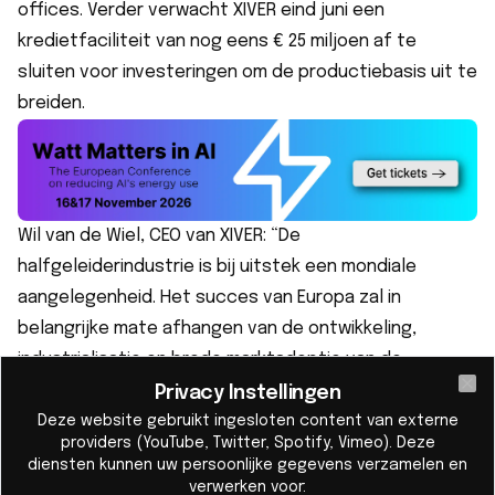
offices. Verder verwacht XIVER eind juni een
kredietfaciliteit van nog eens € 25 miljoen af te
sluiten voor investeringen om de productiebasis uit te
breiden.
Wil van de Wiel, CEO van XIVER: “De
halfgeleiderindustrie is bij uitstek een mondiale
aangelegenheid. Het succes van Europa zal in
belangrijke mate afhangen van de ontwikkeling,
industrialisatie en brede marktadoptie van de
nieuwste technologieën door toonaangevende
Privacy Instellingen
Cl
spelers binnen de halfgeleiderindustrie."
Deze website gebruikt ingesloten content van externe
providers (YouTube, Twitter, Spotify, Vimeo). Deze
Met deze investering versnelt XIVER de uitbreiding van
diensten kunnen uw persoonlijke gegevens verzamelen en
zijn productiecapaciteit voor geavanceerde
verwerken voor: