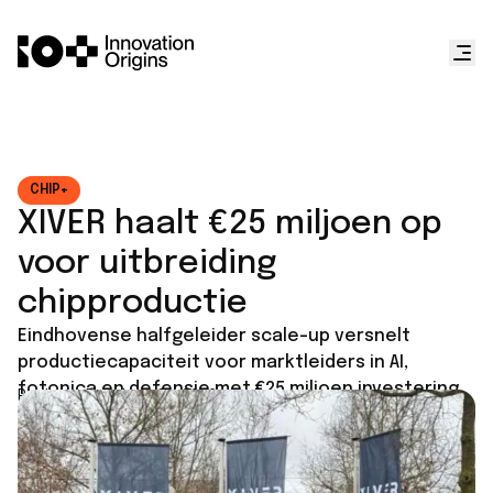
CHIP+
XIVER haalt €25 miljoen op
voor uitbreiding
chipproductie
Eindhovense halfgeleider scale-up versnelt
productiecapaciteit voor marktleiders in AI,
fotonica en defensie met €25 miljoen investering.
Published on
June 12, 2026