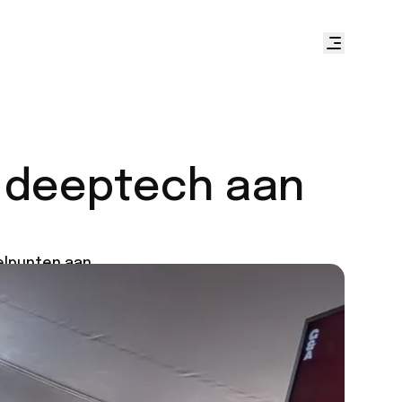
n deeptech aan
elpunten aan.