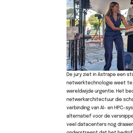
De jury ziet in Astrape een s
netwerktechnologie weet te
wereldwijde urgentie. Het be
netwerkarchitectuur die scha
verbinding van AI- en HPC-s
alternatief voor de versnipp
veel datacenters nog draaie
onderstreept dat het bedrijf z