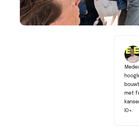
Medeo
hoogle
bouwt 
met f
kansen
IO+.