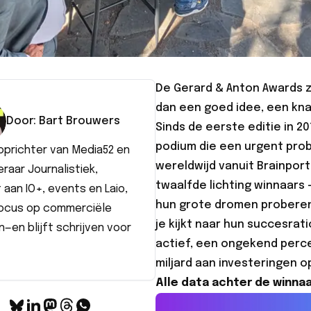
De Gerard & Anton Awards z
dan een goed idee, een kn
Door:
Bart
Brouwers
Sinds de eerste editie in 
podium die een urgent pro
prichter van Media52 en
wereldwijd vanuit Brainport
raar Journalistiek,
twaalfde lichting winnaars -
aan IO+, events en Laio,
hun grote dromen proberen 
ocus op commerciële
je kijkt naar hun succesrati
—en blijft schrijven voor
actief, een ongekend perce
miljard aan investeringen o
Alle data achter de winna