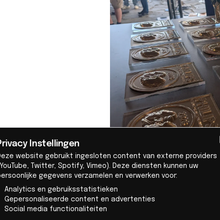
Privacy Instellingen
Juryrapport Gerard & Ant
Deze website gebruikt ingesloten content van externe providers
Dit zijn de tien winnaars met
YouTube, Twitter, Spotify, Vimeo). Deze diensten kunnen uw
ATA Mute
persoonlijke gegevens verzamelen en verwerken voor:
De energietransitie slaagt p
Analytics en gebruiksstatistieken
Gepersonaliseerde content en advertenties
inpasbaar is in het dagelijks 
Social media functionaliteiten
Warmtepompen, ventilatiesyst