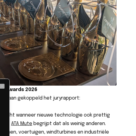
on Awards 2026
Close
 daaraan gekoppeld het juryrapport:
as echt wanneer nieuwe technologie ook prettig
leven.
ATA Mute
begrijpt dat als weinig anderen.
emen, voertuigen, windturbines en industriële