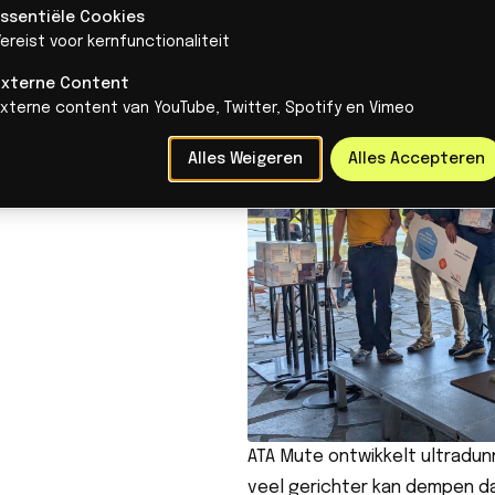
installaties leveren veel op,
Essentiële Cookies
ereist voor kernfunctionaliteit
Daarmee wordt geluid een pr
Externe Content
Externe content van YouTube, Twitter, Spotify en Vimeo
Alles Weigeren
Alles Accepteren
ATA Mute ontwikkelt ultradunn
veel gerichter kan dempen da