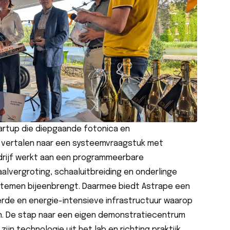
tartup die diepgaande fotonica en
 vertalen naar een systeemvraagstuk met
drijf werkt aan een programmeerbare
alvergroting, schaaluitbreiding en onderlinge
ystemen bijeenbrengt. Daarmee biedt Astrape een
erde en energie-intensieve infrastructuur waarop
n. De stap naar een eigen demonstratiecentrum
ijn technologie uit het lab en richting praktijk