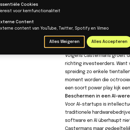
Essentiële Cookies
afgelopen maanden heel hard
ereist voor kernfunctionaliteit
Whispp diende ruim een jaar g
Externe Content
zijn daar nog vier nieuwe aan
Externe content van YouTube, Twitter, Spotify en Vimeo
beschermen, maar ook om vert
de perceptie dat je zaken se
Alles Weigeren
Alles Accepteren
voorbereid binnenkomt bij par
Volgens Castermans groeit d
richting investeerders. Want v
spreiding zo enkele tientalle
moment worden die octrooien 
een soort power play: kijk e
Beschermen in een AI-were
Voor AI-startups is intellec
traditionele hardwarebedrij
software en AI überhaupt nie
Castermans maar gedeeltelij