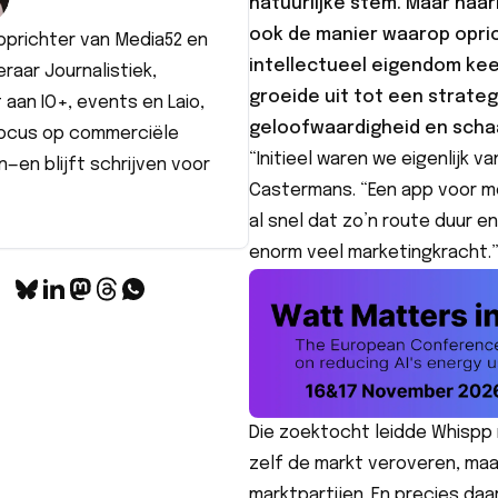
natuurlijke stem. Maar naa
ook de manier waarop opri
prichter van Media52 en
intellectueel eigendom kee
raar Journalistiek,
groeide uit tot een strate
aan IO+, events en Laio,
geloofwaardigheid en schaa
ocus op commerciële
“Initieel waren we eigenlijk v
—en blijft schrijven voor
Castermans. “Een app voor 
al snel dat zo’n route duur e
enorm veel marketingkracht.
Die zoektocht leidde Whispp r
zelf de markt veroveren, maa
marktpartijen. En precies daa