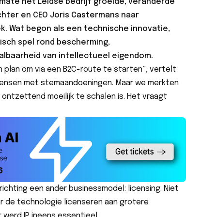
rmate het Leidse bedrijf groeide, veranderde
chter en CEO Joris Castermans naar
k. Wat begon als een technische innovatie,
gisch spel rond bescherming,
lbaarheid van intellectueel eigendom.
an plan om via een B2C-route te starten”, vertelt
mensen met stemaandoeningen. Maar we merkten
n ontzettend moeilijk te schalen is. Het vraagt
”
ichting een ander businessmodel: licensing. Niet
r de technologie licenseren aan grotere
r werd IP ineens essentieel.