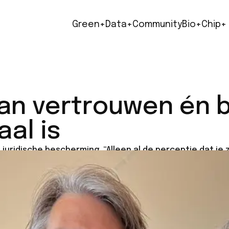
Green+
Data+
Community
Bio+
Chip+
an vertrouwen én 
al is
 juridische bescherming. “Alleen al de perceptie dat je