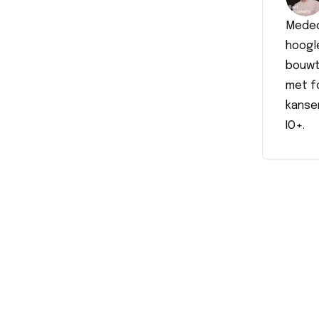
Medeo
hoogle
bouwt 
met f
kansen
IO+.