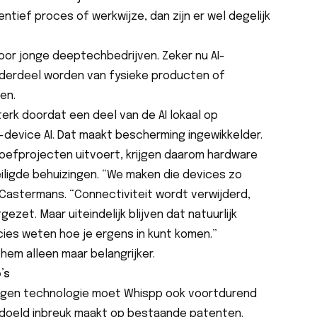
entief proces of werkwijze, dan zijn er wel degelijk
 voor jonge deeptechbedrijven. Zeker nu AI-
derdeel worden van fysieke producten of
en.
terk doordat een deel van de AI lokaal op
-device AI. Dat maakt bescherming ingewikkelder.
oefprojecten uitvoert, krijgen daarom hardware
iligde behuizingen. “We maken die devices zo
Castermans. “Connectiviteit wordt verwijderd,
zet. Maar uiteindelijk blijven dat natuurlijk
cies weten hoe je ergens in kunt komen.”
hem alleen maar belangrijker.
’s
igen technologie moet Whispp ook voortdurend
edoeld inbreuk maakt op bestaande patenten.