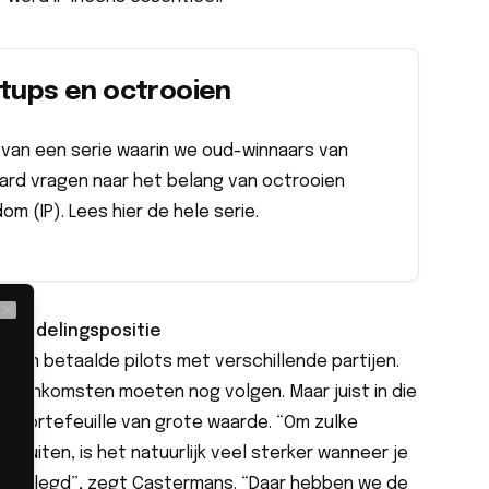
rtups en octrooien
l van een serie waarin we oud-winnaars van
ard vragen naar het belang van octrooien
dom (IP).
Lees hier de hele serie
.
Close
rhandelingspositie
l in betaalde pilots met verschillende partijen.
ereenkomsten moeten nog volgen. Maar juist in die
oiportefeuille van grote waarde. “Om zulke
sluiten, is het natuurlijk veel sterker wanneer je
stgelegd”, zegt Castermans. “Daar hebben we de