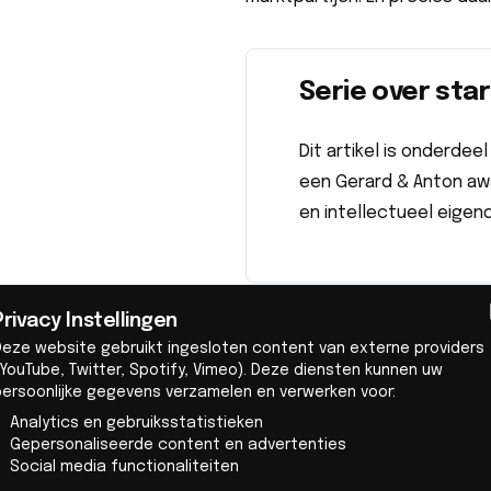
Serie over sta
Dit artikel is onderdee
een Gerard & Anton aw
en intellectueel eigen
Privacy Instellingen
Van technologie naar onde
Deze website gebruikt ingesloten content van externe providers
Whispp bevindt zich momentee
YouTube, Twitter, Spotify, Vimeo). Deze diensten kunnen uw
persoonlijke gegevens verzamelen en verwerken voor:
De daadwerkelijke licentieov
Analytics en gebruiksstatistieken
fase bleek een stevige octro
Gepersonaliseerde content en advertenties
license agreements te kunnen 
Social media functionaliteiten
je technologie goed hebt va