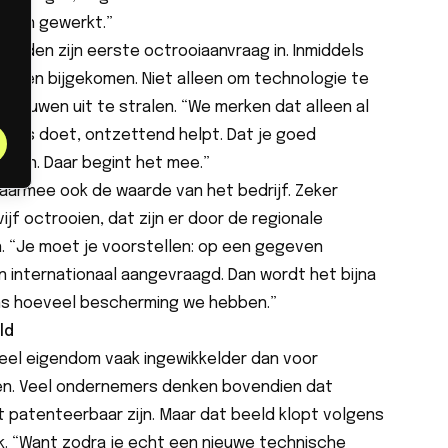
 aan gewerkt.”
eleden zijn eerste octrooiaanvraag in. Inmiddels
vragen bijgekomen. Niet alleen om technologie te
rouwen uit te stralen. “We merken dat alleen al
rieus doet, ontzettend helpt. Dat je goed
tijen. Daar begint het mee.”
aarmee ook de waarde van het bedrijf. Zeker
ijf octrooien, dat zijn er door de regionale
n. “Je moet je voorstellen: op een gegeven
internationaal aangevraagd. Dan wordt het bijna
ens hoeveel bescherming we hebben.”
ld
tueel eigendom vaak ingewikkelder dan voor
ven. Veel ondernemers denken bovendien dat
t patenteerbaar zijn. Maar dat beeld klopt volgens
k. “Want zodra je echt een nieuwe technische