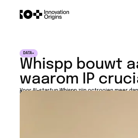
DATA+
Whispp bouwt a
waarom IP crucia
Voor AI-startup Whispp zijn octrooien meer dan
Published on
June 11, 2026