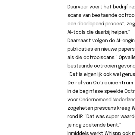
Daarvoor voert het bedrijf r
scans van bestaande octrooie
een doorlopend proces”, ze
AI-tools die daarbij helpen.”
Daarnaast volgen de AI-engi
publicaties en nieuwe papers 
als die octrooiscans.” Opva
bestaande octrooien gevonden
“Dat is eigenlijk ook wel geru
De rol van Octrooicentrum
In de beginfase speelde Octr
voor Ondernemend Nederland, 
zogeheten prescans kreeg Whi
rond IP. “Dat was super waard
je nog zoekende bent.”
Inmiddels werkt Whispp ook m