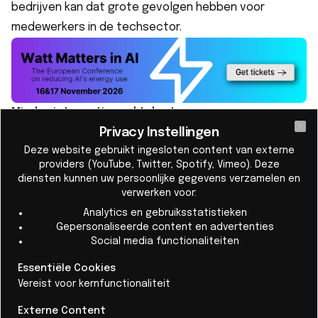
bedrijven kan dat grote gevolgen hebben voor
medewerkers in de techsector.
Minder internationaal talent
Privacy Instellingen
Veel techbedrijven betalen hun personeel deels in
Cl
Deze website gebruikt ingesloten content van externe
aandelen. Als die aandelen in waarde stijgen, moeten
providers (YouTube, Twitter, Spotify, Vimeo). Deze
werknemers daar elk jaar belasting over betalen.
diensten kunnen uw persoonlijke gegevens verzamelen en
Volgens Prosus en Booking kan dat ervoor zorgen dat
verwerken voor:
internationaal talent minder snel voor Nederland kiest.
Analytics en gebruiksstatistieken
Gepersonaliseerde content en advertenties
Zij denken dat specialisten eerder naar andere landen
Social media functionaliteiten
vertrekken waar de regels gunstiger zijn.
Essentiële Cookies
Vereist voor kernfunctionaliteit
Externe Content