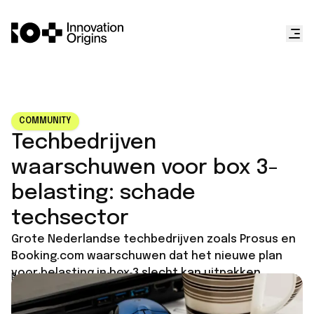
COMMUNITY
Techbedrijven
waarschuwen voor box 3-
belasting: schade
techsector
Grote Nederlandse techbedrijven zoals Prosus en
Booking.com waarschuwen dat het nieuwe plan
voor belasting in box 3 slecht kan uitpakken.
Published on
June 29, 2026