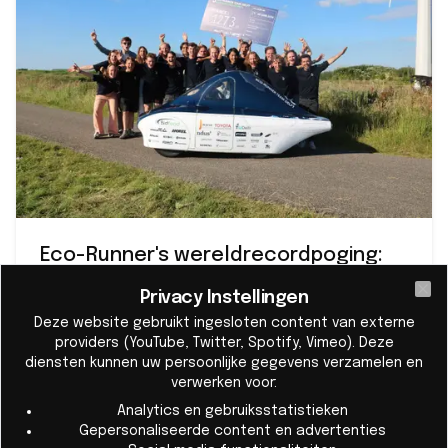
Eco-Runner's wereldrecordpoging:
op één waterstoftank zo vaak
Privacy Instellingen
Cl
mogelijk de Elfstedenroute rijden
Deze website gebruikt ingesloten content van externe
providers (YouTube, Twitter, Spotify, Vimeo). Deze
Op 17 juni deed de Eco-Runner XIV van de TU
diensten kunnen uw persoonlijke gegevens verzamelen en
Delft een poging om het wereldrecord
verwerken voor:
waterstofafstand te verbreken door 1273
Analytics en gebruiksstatistieken
kilometer te rijden over de Elfstedentocht-
Gepersonaliseerde content en advertenties