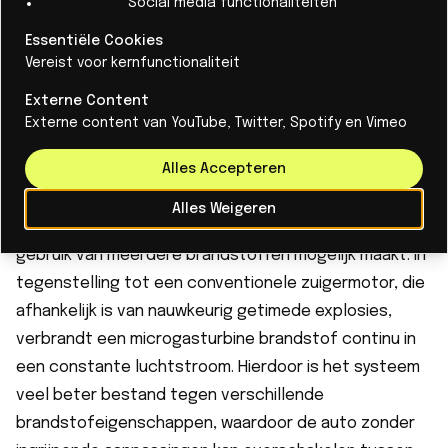
Social media functionaliteiten
route in Friesland.
Essentiële Cookies
Vereist voor kernfunctionaliteit
Lees meer
Externe Content
Externe content van YouTube, Twitter, Spotify en Vimeo
Alles Accepteren
Overschakelen tussen brandstoffen
De Eco-Runner XVI bereikt dit dankzij een
Alles Weigeren
microgasturbine, de sleuteltechnologie die het
gebruik van meerdere brandstoffen mogelijk maakt. In
tegenstelling tot een conventionele zuigermotor, die
afhankelijk is van nauwkeurig getimede explosies,
verbrandt een microgasturbine brandstof continu in
een constante luchtstroom. Hierdoor is het systeem
veel beter bestand tegen verschillende
brandstofeigenschappen, waardoor de auto zonder