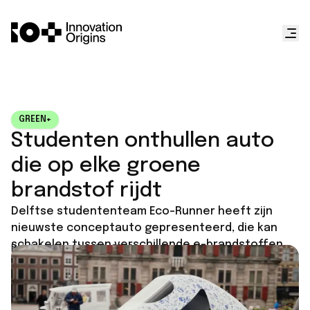
GREEN+
Studenten onthullen auto
die op elke groene
brandstof rijdt
Delftse studententeam Eco-Runner heeft zijn
nieuwste conceptauto gepresenteerd, die kan
schakelen tussen verschillende e-brandstoffen.
Published on
May 28, 2026