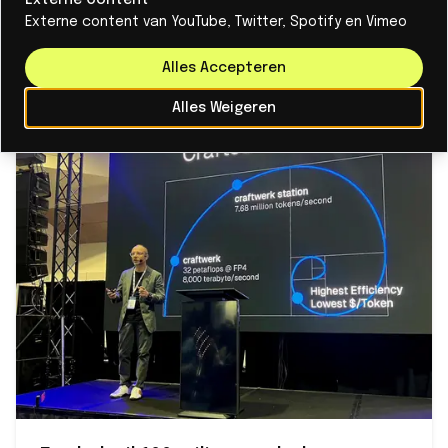
infrastructuur om het wisselen van model te
Externe content van YouTube, Twitter, Spotify en Vimeo
vergemakkelijken. “Soms levert integratie helemaal
geen voordeel op”, zei ze.
Alles Accepteren
Alles Weigeren