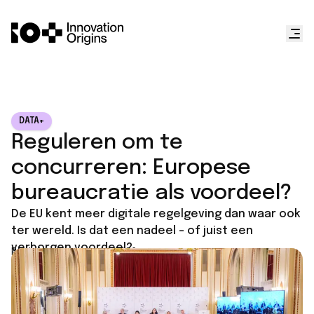
DATA+
Reguleren om te
concurreren: Europese
bureaucratie als voordeel?
De EU kent meer digitale regelgeving dan waar ook
ter wereld. Is dat een nadeel – of juist een
verborgen voordeel?
Published on
June 11, 2026