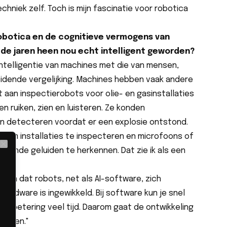
techniek zelf. Toch is mijn fascinatie voor robotica
 robotica en de cognitieve vermogens van
 de jaren heen nou echt intelligent geworden?
intelligentie van machines met die van mensen,
leidende vergelijking. Machines hebben vaak andere
 aan inspectierobots voor olie- en gasinstallaties
en ruiken, zien en luisteren. Ze konden
en detecteren voordat er een explosie ontstond.
n om installaties te inspecteren en microfoons of
jkende geluiden te herkennen. Dat zie ik als een
Close
it.
nsen dat robots, net als AI-software, zich
hardware is ingewikkeld. Bij software kun je snel
e verbetering veel tijd. Daarom gaat de ontwikkeling
 hopen."