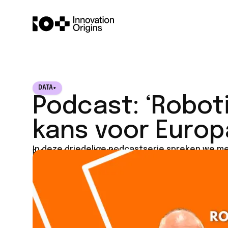
DATA+
Podcast: ‘Robot
kans voor Europ
In deze driedelige podcastserie spreken we m
Published on
July 8, 2026