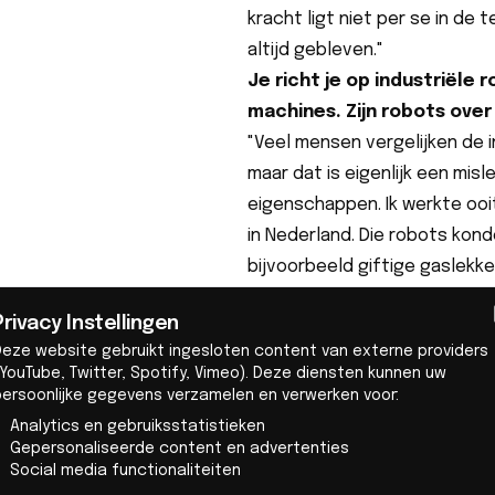
kracht ligt niet per se in de 
altijd gebleven."
Je richt je op industriële
machines. Zijn robots over
"Veel mensen vergelijken de 
maar dat is eigenlijk een mis
eigenschappen. Ik werkte ooit
in Nederland. Die robots kond
bijvoorbeeld giftige gaslekk
Ze gebruikten computer visio
Privacy Instellingen
akoestische camera's om afwi
Deze website gebruikt ingesloten content van externe providers
vorm van cognitieve capacite
YouTube, Twitter, Spotify, Vimeo). Deze diensten kunnen uw
Tegelijkertijd verwachten me
persoonlijke gegevens verzamelen en verwerken voor:
razendsnel ontwikkelen. Maar 
Analytics en gebruiksstatistieken
Gepersonaliseerde content en advertenties
itereren; bij robots kost elk
Social media functionaliteiten
minder snel dan veel mensen