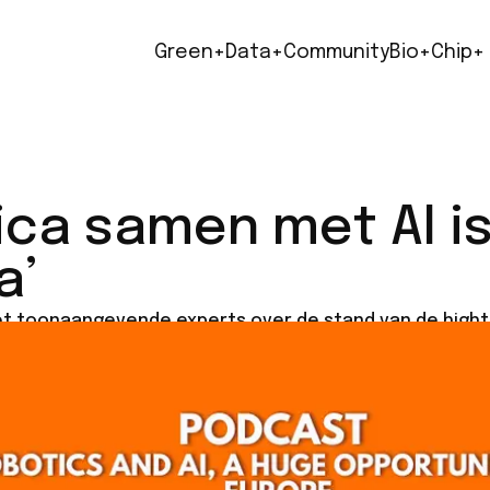
Green+
Data+
Community
Bio+
Chip+
ica samen met AI 
a’
et toonaangevende experts over de stand van de hight