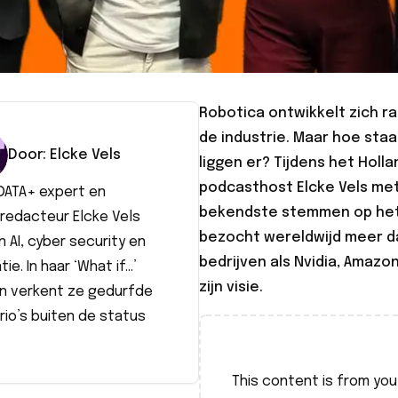
Robotica ontwikkelt zich r
de industrie. Maar hoe sta
Door:
Elcke
Vels
liggen er? Tijdens het Holl
podcasthost Elcke Vels met
DATA+ expert en
bekendste stemmen op het g
redacteur Elcke Vels
bezocht wereldwijd meer d
in AI, cyber security en
bedrijven als Nvidia, Amazon
tie. In haar ‘What if…’
zijn visie.
n verkent ze gedurfde
io’s buiten de status
This content is from
you