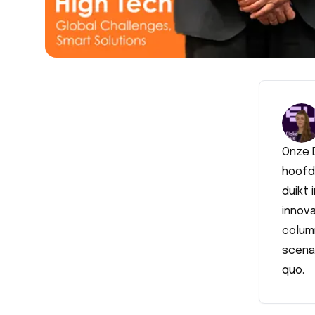
Onze 
hoofd
duikt 
innova
colum
scenar
quo.