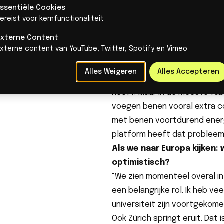
Essentiële Cookies
Wat is een bepaalde ontwikk
ereist voor kernfunctionaliteit
meest enthousiast over b
"Vanuit technisch én zakelijk
Externe Content
Externe content van YouTube, Twitter, Spotify en Vimeo
veel potentie heeft. Twee ar
mogelijkheden, terwijl een mo
Alles Weigeren
Alles Accepteren
van A naar B kan bewegen. V
heeft. Maar in de meeste fabr
voegen benen vooral extra c
met benen voortdurend energi
platform heeft dat probleem 
Als we naar Europa kijken
optimistisch?
"We zien momenteel overal in
een belangrijke rol. Ik heb v
universiteit zijn voortgekome
Ook Zürich springt eruit. Dat i