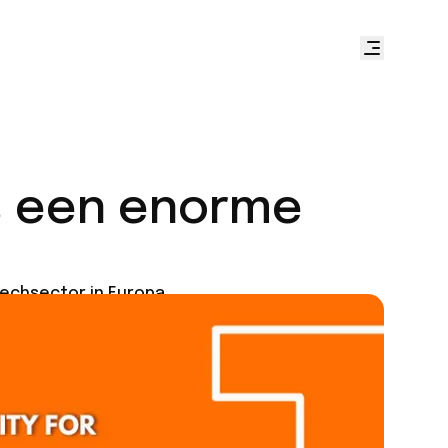
is een enorme
echsector in Europa.