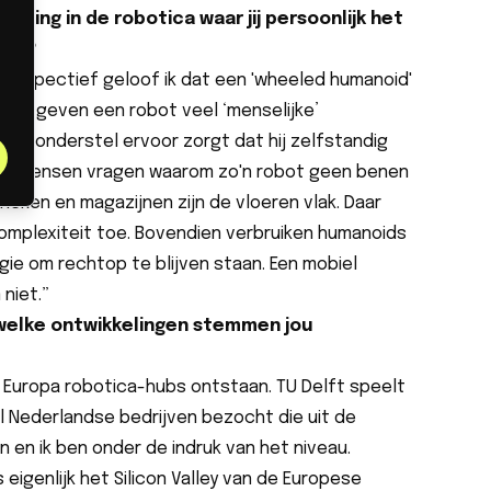
eling in de robotica waar jij persoonlijk het
ent?
 perspectief geloof ik dat een 'wheeled humanoid'
men geven een robot veel ‘menselijke’
biel onderstel ervoor zorgt dat hij zelfstandig
eel mensen vragen waarom zo'n robot geen benen
ieken en magazijnen zijn de vloeren vlak. Daar
omplexiteit toe. Bovendien verbruiken humanoids
e om rechtop te blijven staan. Een mobiel
niet.”
: welke ontwikkelingen stemmen jou
 Europa robotica-hubs ontstaan. TU Delft speelt
eel Nederlandse bedrijven bezocht die uit de
n en ik ben onder de indruk van het niveau.
s eigenlijk het Silicon Valley van de Europese