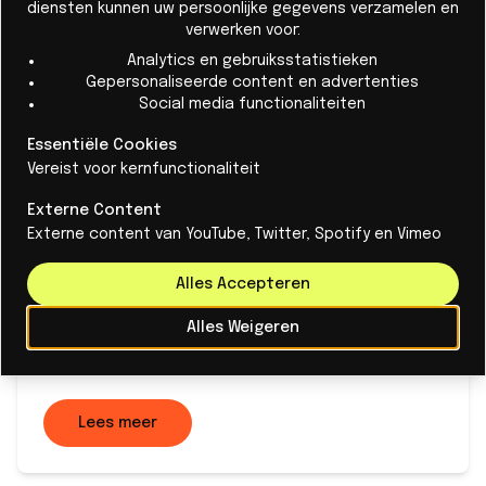
diensten kunnen uw persoonlijke gegevens verzamelen en
verwerken voor:
Analytics en gebruiksstatistieken
Gepersonaliseerde content en advertenties
Social media functionaliteiten
Essentiële Cookies
Vereist voor kernfunctionaliteit
Het Brainport-ecosysteem effende
Externe Content
de weg voor elke Gerard & Anton
Externe content van YouTube, Twitter, Spotify en Vimeo
winnaar
Alles Accepteren
De Brainport regio weet uit ervaring en karakter
hoe ze alle belanghebbenden binnen haar
Alles Weigeren
bedrijfssystemen moet integreren.
Lees meer