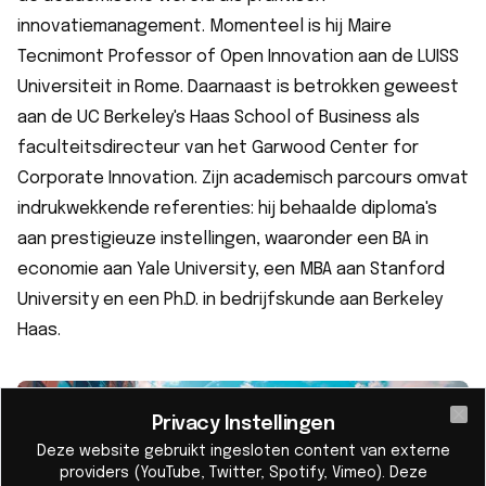
innovatiemanagement. Momenteel is hij Maire
Tecnimont Professor of Open Innovation aan de LUISS
Universiteit in Rome. Daarnaast is betrokken geweest
aan de UC Berkeley's Haas School of Business als
faculteitsdirecteur van het Garwood Center for
Corporate Innovation. Zijn academisch parcours omvat
indrukwekkende referenties: hij behaalde diploma's
aan prestigieuze instellingen, waaronder een BA in
economie aan Yale University, een MBA aan Stanford
University en een Ph.D. in bedrijfskunde aan Berkeley
Haas.
Privacy Instellingen
Cl
Deze website gebruikt ingesloten content van externe
providers (YouTube, Twitter, Spotify, Vimeo). Deze