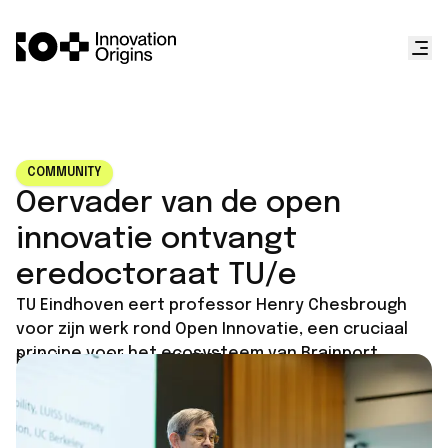
COMMUNITY
Oervader van de open
innovatie ontvangt
eredoctoraat TU/e
TU Eindhoven eert professor Henry Chesbrough
voor zijn werk rond Open Innovatie, een cruciaal
principe voor het ecosysteem van Brainport
Published on
February 21, 2025