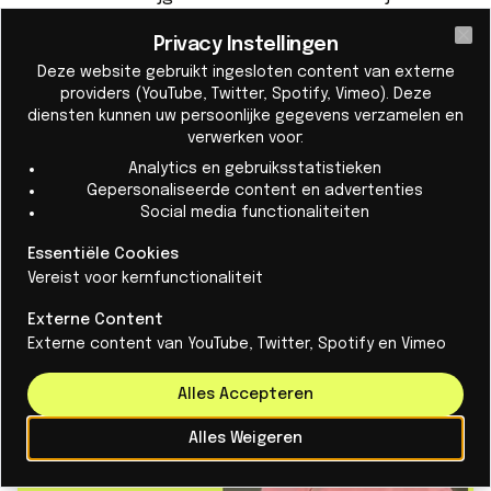
Groeien als startup kan een uitdaging zijn omdat je
Privacy Instellingen
Cl
iets probeert te brengen dat nog niet volledig is
Deze website gebruikt ingesloten content van externe
bewezen aan de wereld. Hier voelt het alsof er nooit
providers (YouTube, Twitter, Spotify, Vimeo). Deze
diensten kunnen uw persoonlijke gegevens verzamelen en
iemand zegt dat je idee nooit zal werken of dat het
verwerken voor:
geen zin heeft. In plaats daarvan is de houding
Analytics en gebruiksstatistieken
degene die dat concept verbetert en er uiteindelijk
Gepersonaliseerde content en advertenties
voor zorgt dat het werkt.”
Social media functionaliteiten
Essentiële Cookies
Vereist voor kernfunctionaliteit
Externe Content
Externe content van YouTube, Twitter, Spotify en Vimeo
Alles Accepteren
Alles Weigeren