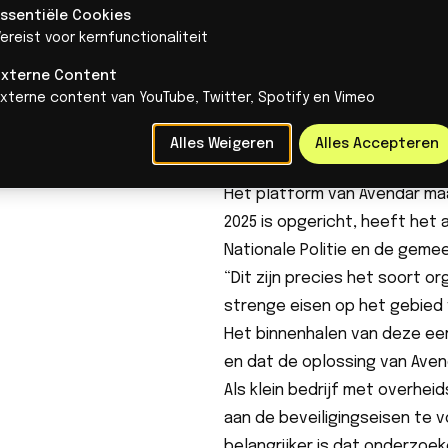
Essentiële Cookies
Het werken met gevoelige in
ereist voor kernfunctionaliteit
van gegevensbescherming. "He
Externe Content
de publieke sector. Gegevens
Externe content van YouTube, Twitter, Spotify en Vimeo
modellen draaien lokaal en el
legt hij uit.
Alles Weigeren
Alles Accepteren
Vroege erkenning vanuit de
Het platform van Avendar maak
2025 is opgericht, heeft het 
Nationale Politie en de gem
“Dit zijn precies het soort or
strenge eisen op het gebied 
Het binnenhalen van deze eer
en dat de oplossing van Avend
Als klein bedrijf met overhei
aan de beveiligingseisen te 
belangrijker is dat onderzoe