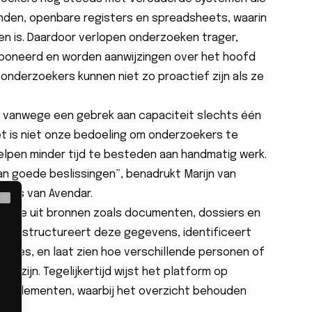
nden, openbare registers en spreadsheets, waarin
den is. Daardoor verlopen onderzoeken trager,
oneerd en worden aanwijzingen over het hoofd
onderzoekers kunnen niet zo proactief zijn als ze
n vanwege een gebrek aan capaciteit slechts één
et is niet onze bedoeling om onderzoekers te
lpen minder tijd te besteden aan handmatig werk.
an goede beslissingen”, benadrukt Marijn van
ters van Avendar.
Close
matie uit bronnen zoals documenten, dossiers en
t en structureert deze gegevens, identificeert
acties, en laat zien hoe verschillende personen of
n zijn. Tegelijkertijd wijst het platform op
jke elementen, waarbij het overzicht behouden