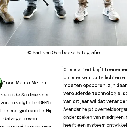
© Bart van Overbeeke Fotografie
Criminaliteit blijft toenem
om mensen op te lichten en
Door:
Mauro
Mereu
moeten opsporen, zijn daa
verouderde technologie, so
verruilde Sardinië voor
van dit jaar wil dat verande
oven en volgt als GREEN+
Avendar
helpt overheidsorgani
 de energietransitie. Hij
onderzoeken van misdrijven, f
lt data-gedreven
heeft een systeem ontwikkel
len en maakt series over