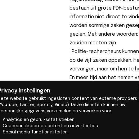
bestaan uit grote PDF-besta
informatie niet direct te vin
worden sommige zaken gesep
gezien. Met andere woorden: 
zouden moeten zijn.
“Politie-rechercheurs kunne
op de vijf zaken oppakken. H
vervangen, maar om hen te he
En meer tijd aan het nemen v
Aerle, een van de medeoprich
Privacy Instellingen
Het systeem verzamelt infor
Deze website gebruikt ingesloten content van externe providers
openbare registers. Het lees
YouTube, Twitter, Spotify, Vimeo). Deze diensten kunnen uw
persoonlijke gegevens verzamelen en verwerken voor:
personen, bedrijven en trans
Analytics en gebruiksstatistieken
entiteiten met elkaar verbonde
Gepersonaliseerde content en advertenties
ontbrekende of ongebruikeli
Social media functionaliteiten
blijft van wat er is gevonden.