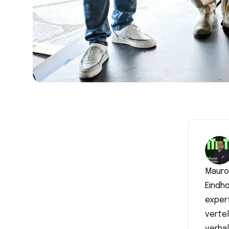
Mauro 
Eindh
expert
verte
verha