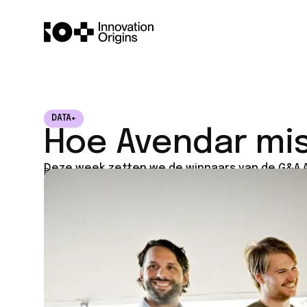
DATA+
Hoe Avendar mi
Deze week zetten we de winnaars van de G&A Aw
Published on
July 8, 2026