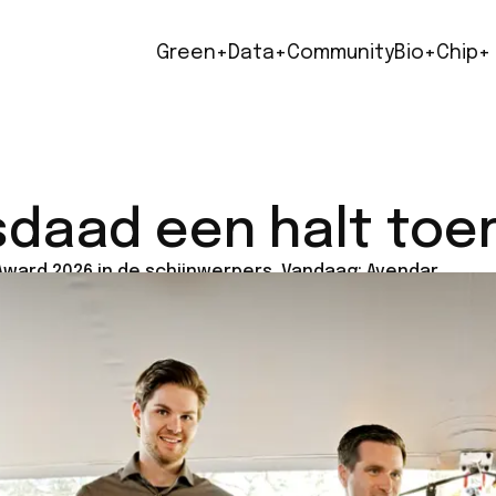
Green+
Data+
Community
Bio+
Chip+
sdaad een halt toe
ard 2026 in de schijnwerpers. Vandaag: Avendar.