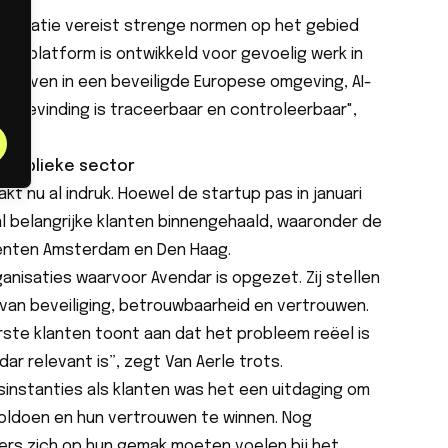
formatie vereist strenge normen op het gebied
t platform is ontwikkeld voor gevoelig werk in
 blijven in een beveiligde Europese omgeving, AI-
ke bevinding is traceerbaar en controleerbaar",
 publieke sector
t nu al indruk. Hoewel de startup pas in januari
al belangrijke klanten binnengehaald, waaronder de
eenten Amsterdam en Den Haag.
ganisaties waarvoor Avendar is opgezet. Zij stellen
van beveiliging, betrouwbaarheid en vertrouwen.
ste klanten toont aan dat het probleem reëel is
ar relevant is”, zegt Van Aerle trots.
dsinstanties als klanten was het een uitdaging om
voldoen en hun vertrouwen te winnen. Nog
kers zich op hun gemak moeten voelen bij het