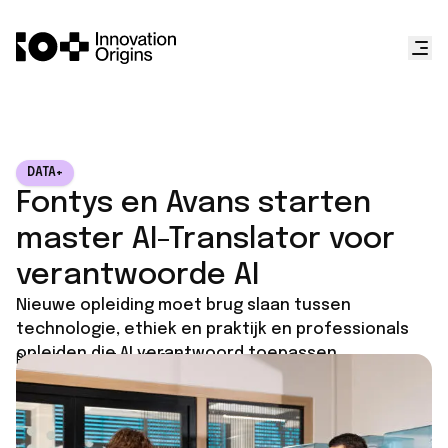
DATA+
Fontys en Avans starten
master AI-Translator voor
verantwoorde AI
Nieuwe opleiding moet brug slaan tussen
technologie, ethiek en praktijk en professionals
opleiden die AI verantwoord toepassen.
Published on
May 19, 2026