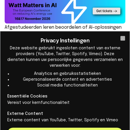
Afgestudeerden leren beoordelen of AI-oplossingen
geschikt zijn, hoe ze in organisaties kunnen worden
Privacy Instellingen
Cl
geïmplementeerd en welke risico’s en gevolgen
Deze website gebruikt ingesloten content van externe
daarbij een rol spelen. Daarbij ligt de nadruk op ethiek,
providers (YouTube, Twitter, Spotify, Vimeo). Deze
transparantie en het voorkomen van discriminatie of
diensten kunnen uw persoonlijke gegevens verzamelen en
verwerken voor:
fouten.
Analytics en gebruiksstatistieken
De opleiding leidt zogenoemde AI-Translators op:
Gepersonaliseerde content en advertenties
professionals die functioneren op het snijvlak van
Social media functionaliteiten
technologie, business, recht en
Essentiële Cookies
verandermanagement. Zij kunnen onder meer aan de
Vereist voor kernfunctionaliteit
slag als AI-adviseur, implementatiespecialist of
Externe Content
consultant.
Externe content van YouTube, Twitter, Spotify en Vimeo
Nauwe samenwerking met bedrijven en