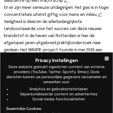
laadruimte op een vrachtschip
🔗︎
.
En er zijn meer serieuze uitdagingen. Het gas is in hoge
concentraties uiterst giftig voor mens en milieu
🔗︎
.
Veiligheid is daarom de allerbelangrijkste
randvoorwaarde voor het succes van deze nieuwe
brandstof. In de haven van Rotterdam is hier de
afgelopen jaren uitgebreid praktijkonderzoek naar
gedaan. Het MAGPIE-project toonde in mei 2026 aan
dat het schip-tot-schip bunkeren van ammoniak in
Privacy Instellingen
Cl
een drukke havenomgeving veilig kan verlopen. Dit
Deze website gebruikt ingesloten content van externe
gebeurt onder strikte protocollen en met gebruik van
providers (YouTube, Twitter, Spotify, Vimeo). Deze
diensten kunnen uw persoonlijke gegevens verzamelen en
gespecialiseerde laadarmen die lekkage effectief
verwerken voor:
voorkomen. Havens gebruiken hiervoor de zogeheten
Analytics en gebruiksstatistieken
Port Readiness Level tool om de veiligheid en
Gepersonaliseerde content en advertenties
wetgeving te toetsen
🔗︎
. Vanwege de hoge toxiciteit
Social media functionaliteiten
gelden er aanzienlijk grotere veiligheidsafstanden dan
Essentiële Cookies