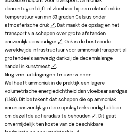
absolute nulpunt voor transport. Ammoniak
daarentegen blijft al vloeibaar bij een relatief milde
temperatuur van min 33 graden Celsius onder
atmosferische druk
🔗︎
. Dat maakt de opslag en het
transport via schepen over grote afstanden
aanzienlijk eenvoudiger
🔗︎
. Ook is de bestaande
wereldwijde infrastructuur voor ammoniaktransport al
grotendeels aanwezig dankzij de decennialange
handel in kunstmest
🔗︎
.
Nog veel uitdagingen te overwinnen
Wel heeft ammoniak in de praktijk een lagere
volumetrische energiedichtheid dan vloeibaar aardgas
(LNG). Dit betekent dat schepen die op ammoniak
varen aanzienlijk grotere opslagtanks nodig hebben
om dezelfde actieradius te behouden
🔗︎
. Dit gaat
onvermijdelijk ten koste van de beschikbare