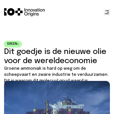
GREEN+
Dit goedje is de nieuwe olie
voor de wereldeconomie
Groene ammoniak is hard op weg om de
scheepvaart en zware industrie te verduurzamen.
Dit is waarom dit molecuul goud waard is.
Published on
June 2, 2026