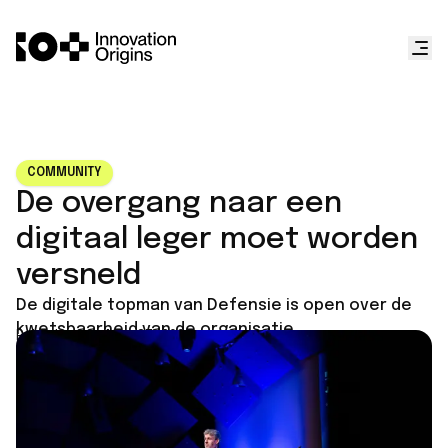
COMMUNITY
De overgang naar een
digitaal leger moet worden
versneld
De digitale topman van Defensie is open over de
kwetsbaarheid van de organisatie.
Published on
May 27, 2026