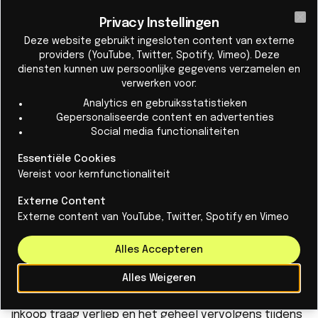
Privacy Instellingen
Cl
Deze website gebruikt ingesloten content van externe
Technologiesnelheid is de nieuwe
providers (YouTube, Twitter, Spotify, Vimeo). Deze
diensten kunnen uw persoonlijke gegevens verzamelen en
gevechtskracht
verwerken voor:
Het slagveld wacht niet op aanbestedingscycli.
Analytics en gebruiksstatistieken
Gepersonaliseerde content en advertenties
De beste defensie-startups van de NAVO
Social media functionaliteiten
hebben hun ideeën gepresenteerd.
Essentiële Cookies
Vereist voor kernfunctionaliteit
Lees meer
Externe Content
Externe content van YouTube, Twitter, Spotify en Vimeo
Alles Accepteren
Zelf bouwen, inkopen of aanschaffen?
Van der Vlugt stelde dat het oude model — waarin elk
Alles Weigeren
militair systeem tot in detail werd uitgetekend, de
inkoop traag verliep en het geheel vervolgens tijdens