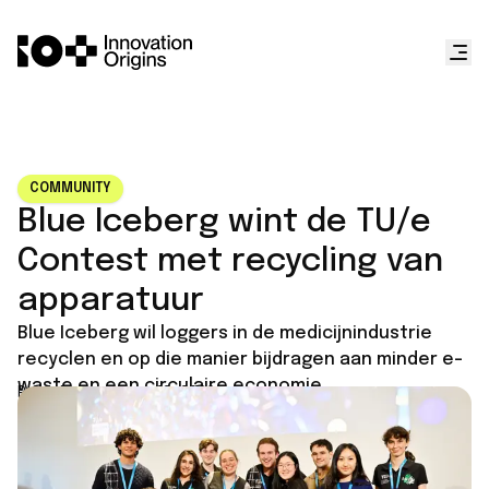
COMMUNITY
Blue Iceberg wint de TU/e
Contest met recycling van
apparatuur
Blue Iceberg wil loggers in de medicijnindustrie
recyclen en op die manier bijdragen aan minder e-
waste en een circulaire economie.
Published on
June 12, 2026