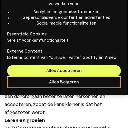
hebben veel bevestiging gekregen dat ons idee
verwerken voor:
potentie heeft. We gaan nu eerst beginnen bij de
Analytics en gebruiksstatistieken
UMC’s in Nederland. Daar hebben we al contacten.
Gepersonaliseerde content en advertenties
Social media functionaliteiten
Daarna willen we verder uitbreiden over heel
Nederland en vervolgens naar de rest van Europa.”
Essentiële Cookies
Naast de winnaar koos de vakjury ook een eerste en
Vereist voor kernfunctionaliteit
een tweede runner-up. De tweede plek was voor
Externe Content
Stacklink
. Dit team helpt sterk gereguleerde sectoren
Externe content van YouTube, Twitter, Spotify en Vimeo
om informatie uit bijvoorbeeld Drive, Slack, Notion en
Alles Accepteren
GitHub op een veilige manier toegankelijk en
overzichtelijk te maken. De derde prijs was iGEM. Dit
Alles Weigeren
team ontwikkelt een medicijn om het immuunsysteem
een donororgaan beter te laten herkennen en
accepteren, zodat de kans kleiner is dat het
afgestoten wordt.
Leren en groeien