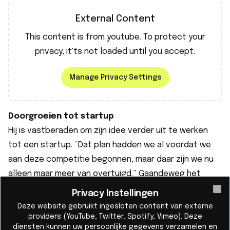
External Content
This content is from
youtube
. To protect your
privacy, it'ts not loaded until you accept.
Manage Privacy Settings
Doorgroeien tot startup
Hij is vastberaden om zijn idee verder uit te werken
tot een startup. “Dat plan hadden we al voordat we
aan deze competitie begonnen, maar daar zijn we nu
alleen maar meer van overtuigd.” Gaandeweg het
programma kwam hij in contact met verschillende
Privacy Instellingen
Cl
professoren en partners in het Brainport-
Deze website gebruikt ingesloten content van externe
ecosysteem, waaronder afvalverwerker PreZero. “We
providers (YouTube, Twitter, Spotify, Vimeo). Deze
diensten kunnen uw persoonlijke gegevens verzamelen en