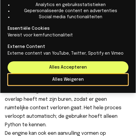
Analytics en gebruiksstatistieken
bevat, waardoor de analyse zowel snel als ruimtelijk
Gepersonaliseerde content en advertenties
coherent verloopt.
Social media functionaliteiten
Het praktische effect is aanzienlijk. Denk bijvoorbeeld
Essentiële Cookies
aan een taak als het identificeren van elk stuk
Vereist voor kernfunctionaliteit
boomkruin dat schaduw biedt in heel Nederland. De
Externe Content
hoeveelheid beeldmateriaal is te groot voor één
Externe content van YouTube, Twitter, Spotify en Vimeo
enkele computer, maar het verdelen van beelden over
meerdere machines leidt tot een grensprobleem:
Alles Accepteren
contextuele informatie aan de randen van elke tegel
Alles Weigeren
gaat verloren. Ellipsis Map Engine lost dit op door
ervoor te zorgen dat elk rekenknooppunt voldoende
overlap heeft met zijn buren, zodat er geen
ruimtelijke context verloren gaat. Het hele proces
verloopt automatisch; de gebruiker hoeft alleen
Python te kennen.
De engine kan ook een aanvulling vormen op