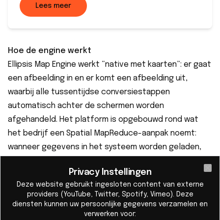
Lees meer
Hoe de engine werkt
Ellipsis Map Engine werkt “
native met kaarten
”: er gaat
een afbeelding in en er komt een afbeelding uit,
waarbij alle tussentijdse conversiestappen
automatisch achter de schermen worden
afgehandeld. Het platform is opgebouwd rond wat
het bedrijf een Spatial MapReduce-aanpak noemt:
wanneer gegevens in het systeem worden geladen,
host elk knooppunt in een rekencluster automatisch
Privacy Instellingen
een geografisch deel van de dataset — een proces
Cl
Deze website gebruikt ingesloten content van externe
dat bekendstaat als ruimtelijke sharding. Wanneer een
providers (YouTube, Twitter, Spotify, Vimeo). Deze
Python-commando wordt uitgevoerd, verwerkt elk
diensten kunnen uw persoonlijke gegevens verzamelen en
verwerken voor:
knooppunt alleen het geografische deel dat het