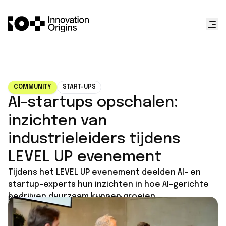
COMMUNITY
START-UPS
AI-startups opschalen:
inzichten van
industrieleiders tijdens
LEVEL UP evenement
Tijdens het LEVEL UP evenement deelden AI- en
startup-experts hun inzichten in hoe AI-gerichte
bedrijven duurzaam kunnen groeien.
Published on
September 30, 2024