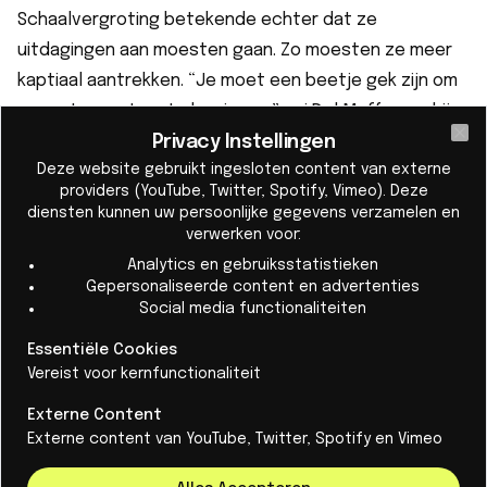
Schaalvergroting betekende echter dat ze
uitdagingen aan moesten gaan. Zo moesten ze meer
kaptiaal aantrekken. “Je moet een beetje gek zijn om
aan zo'n avontuur te beginnen,” zei Del Maffeo en hij
wees op het belang van doorzettingsvermogen bij
Privacy Instellingen
Cl
Deze website gebruikt ingesloten content van externe
het zoeken naar financiering.
providers (YouTube, Twitter, Spotify, Vimeo). Deze
diensten kunnen uw persoonlijke gegevens verzamelen en
verwerken voor:
Analytics en gebruiksstatistieken
Gepersonaliseerde content en advertenties
Social media functionaliteiten
Essentiële Cookies
Vereist voor kernfunctionaliteit
Externe Content
Externe content van YouTube, Twitter, Spotify en Vimeo