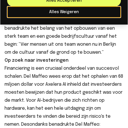
Alles Accepteren
Voor Hans de Penning betekende schaalvergroting
Alles Weigeren
dat hij moest kiezen welke markt hij wilde veroveren.
Neople opende onlangs een kantoor in Berlijn. Hij
benadrukte het belang van het opbouwen van een
sterk team en een goede bedrijfscultuur vanaf het
begin: “Vier mensen uit ons team wonen nu in Berlijn
om de cultuur vanaf de grond op te bouwen.”
Op zoek naar investeringen
Financiering is een cruciaal onderdeel van succesvol
schalen. Del Maffeo wees erop dat het ophalen van 68
miljoen dollar voor Axelera AI inhield dat investeerders
moesten bewijzen dat hun product geschikt was voor
de markt. Voor AI-bedrijven die zich richten op
hardware, kan het een hele uitdaging zijn om
investeerders te vinden die bereid zijn risico's te
nemen. Desondanks benadrukte Del Maffeo: