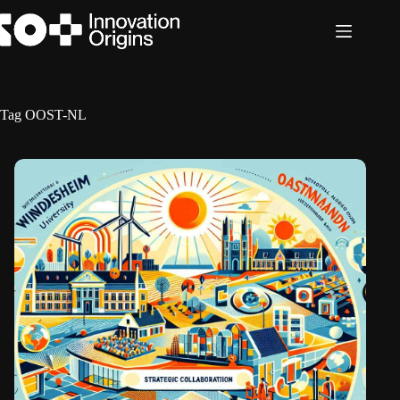
Ga
naar
de
inhoud
Tag
OOST-NL