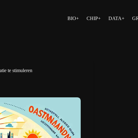
BIO+
CHIP+
DATA+
G
ie te stimuleren