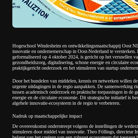
Hogeschool Windesheim en ontwikkelingsmaatschappij Oost N
innovatie en ondernemerschap in Oost-Nederland te versterken.
geformaliseerd op 4 oktober 2024, is gericht op het versnellen va
gezondheidszorg, digitalisering, schone energie en circulaire ec
praktijkgericht onderzoek en het stimuleren van startup onderne
Door het bundelen van middelen, kennis en netwerken willen de 
urgente uitdagingen in de regio aanpakken. De samenwerking ric
tussen academisch onderzoek en praktische toepassingen in de ge
energie en de circulaire economie. Dit strategische initiatief is 
algehele innovatie-ecosysteem in de regio te verbeteren.
Nadruk op maatschappelijke impact
De overeenkomst onderstreept volgens de instellingen de wederz
stimuleren door middel van innovatie. Theo Föllings, directeur I
belang van het creëren van een robuust ecosysteem dat toegang bie