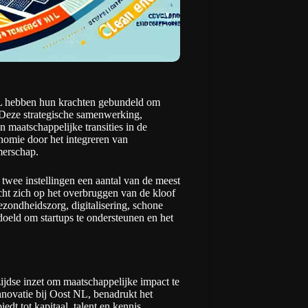
L hebben hun krachten gebundeld om
 Deze strategische samenwerking,
n maatschappelijke transities in de
onomie door het integreren van
merschap.
twee instellingen een aantal van de meest
ht zich op het overbruggen van de kloof
zondheidszorg, digitalisering, schone
bedoeld om startups te ondersteunen en het
ijdse inzet om maatschappelijke impact te
nnovatie bij Oost NL, benadrukt het
dt tot kapitaal, talent en kennis.