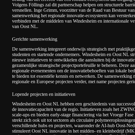
Volgens Föllings
zal dit partnerschap helpen om structurele barriè
versnellen. Inge Grimm, voorzitter van de Raad van Bestuur va
samenwerking het regionale innovatie-ecosysteem kan versterken
verbinden met de middelen van Windesheim en internationale ver
van Oost NL.
Gerichte samenwerking
De samenwerking integreert onderwijs strategisch met praktijkg
studenten en startende ondernemers. Windesheim en Oost NL str
nieuwe initiatieven te ontwikkelen die aansluiten bij de innovat
gezamenlijke strategische projectportefeuille te beheren. Deze 
regionale evenementen
om de innovatiebehoeften van lokale bedr
te bieden tot essentiële kennis en netwerken. De samenwerking 
regionale en Europese projecten verder, met name projecten geric
Lopende projecten en initiatieven
Windesheim en Oost NL hebben een geschiedenis van succesvolle
de innovatiecapaciteit van de regio. Initiatieven zoals het ZWI
scale-ups en bieden early-stage financiering via het Vroege Fa
strekt zich ook uit tot sectoren als circulaire polymeeroplossing
verschillende hubs en projecten, waaronder de AI-hub Oost-Ne
stimuleert Oost NL innovatie in het midden- en kleinbedrijf (MK