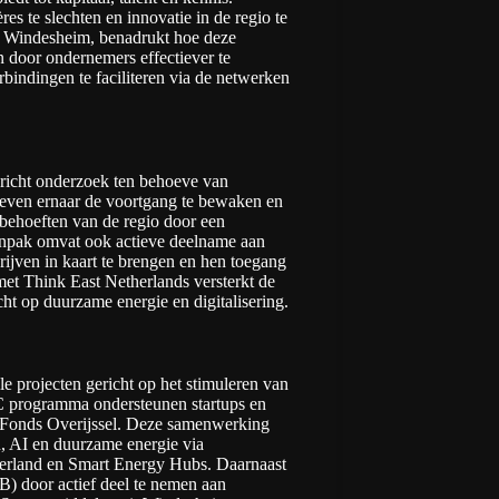
res te slechten en innovatie in de regio te
n Windesheim, benadrukt hoe deze
 door ondernemers effectiever te
bindingen te faciliteren via de netwerken
ericht onderzoek ten behoeve van
even ernaar de voortgang te bewaken en
iebehoeften van de regio door een
aanpak omvat ook actieve deelname aan
ijven in kaart te brengen en hen toegang
met Think East Netherlands versterkt de
ht op duurzame energie en digitalisering.
 projecten gericht op het stimuleren van
NC programma ondersteunen startups en
se Fonds Overijssel. Deze samenwerking
en, AI en duurzame energie via
derland en Smart Energy Hubs. Daarnaast
B) door actief deel te nemen aan