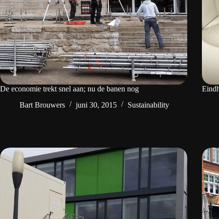
De economie trekt snel aan; nu de banen nog
Eindh
Bart Brouwers
juni 30, 2015
Sustainability