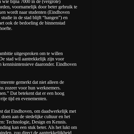
wie bijna 7000 in de (vergrote)
den, voornamelijk door beter gebruik te
en wordt naar studenten (Eindhoven
studie in de stad blijft “hangen”) en
 het ook de bedoeling de binnenstad
hoefte.
mbitie uitgesproken om te willen
e stad wil aantrekkelijk zijn voor
n kennisintensieve daaronder. Eindhoven
emeente gemerkt dat niet alleen de
ens zozeer voor hun werknemers.
en.” Dat betekent dat er een hoog
vrije tijd en evenementen.
st dat Eindhoven, om daadwerkelijk met
 doen aan de stedelijke cultuur en het
len: Technologie, Design en Kennis.
nding kan een stuk beter. Als het lukt om
inden, zou direct de aantrekkelijkheid