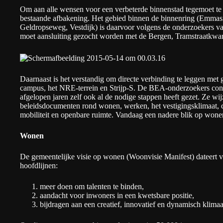
Om aan alle wensen voor een verbeterde binnenstad tegemoet te
bestaande afbakening. Het gebied binnen de binnenring (Emmasin
Geldropseweg, Vestdijk) is daarvoor volgens de onderzoekers v
moet aansluiting gezocht worden met de Bergen, Tramstraatkwa
Daarnaast is het verstandig om directe verbinding te leggen met
campus, het NRE-terrein en Strijp-S. De BEA-onderzoekers cons
afgelopen jaren zelf ook al de nodige stappen heeft gezet. Ze wi
beleidsdocumenten rond wonen, werken, het vestigingsklimaat, 
mobiliteit en openbare ruimte. Vandaag een nadere blik op won
Wonen
De gemeentelijke visie op wonen (Woonvisie Manifest) dateert va
hoofdlijnen:
meer doen om talenten te binden,
aandacht voor inwoners in een kwetsbare positie,
bijdragen aan een creatief, innovatief en dynamisch klimaa