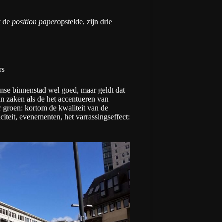
t de
position paper
opstelde, zijn drie
rs
nse binnenstad wel goed, maar geldt dat
an zaken als de het accentueren van
r groen: kortom de kwaliteit van de
citeit, evenementen, het varrassingseffect: