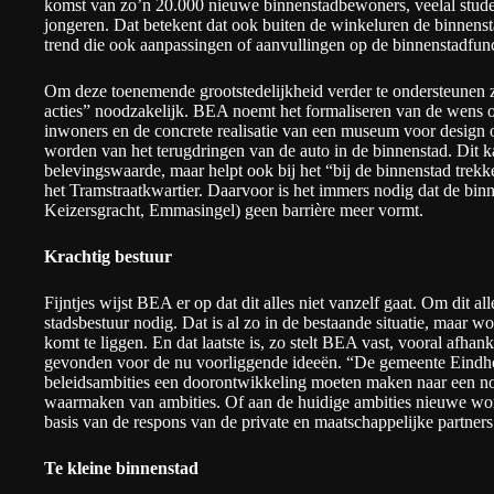
komst van zo’n 20.000 nieuwe binnenstadbewoners, veelal stude
jongeren. Dat betekent dat ook buiten de winkeluren de binnensta
trend die ook aanpassingen of aanvullingen op de binnenstadfunc
Om deze toenemende grootstedelijkheid verder te ondersteunen z
acties” noodzakelijk. BEA noemt het formaliseren van de wens o
inwoners en de concrete realisatie van een museum voor design
worden van het terugdringen van de auto in de binnenstad. Dit k
belevingswaarde, maar helpt ook bij het “bij de binnenstad trek
het Tramstraatkwartier. Daarvoor is het immers nodig dat de bin
Keizersgracht, Emmasingel) geen barrière meer vormt.
Krachtig bestuur
Fijntjes wijst BEA er op dat dit alles niet vanzelf gaat. Om dit al
stadsbestuur nodig. Dat is al zo in de bestaande situatie, maar wo
komt te liggen. En dat laatste is, zo stelt BEA vast, vooral afha
gevonden voor de nu voorliggende ideeën. “De gemeente Eindho
beleidsambities een doorontwikkeling moeten maken naar een nog 
waarmaken van ambities. Of aan de huidige ambities nieuwe w
basis van de respons van de private en maatschappelijke partners
Te kleine binnenstad