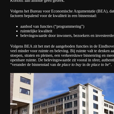
Kortom: aan ambitie geen gebrek.
Volgens het
Bureau voor Economische Argumentatie (BEA)
, da
factoren bepalend voor de kwaliteit in een binnenstad:
aanbod van functies (“programmering”)
ruimtelijke kwaliteit
belevingswaarde door inwoners, bezoekers en investeerde
Volgens BEA zit het met de aangeboden functies in de Eindhove
veel minder voor ruimte en beleving. Bij ruimte valt te denken a
stoepen, straten en pleinen, een verkeersluwe binnenring en mee
openbare ruimte. De belevingswaarde zit vooral in sfeer, authenti
“verander de binnenstad van de
place to buy
in de
place to be
“.