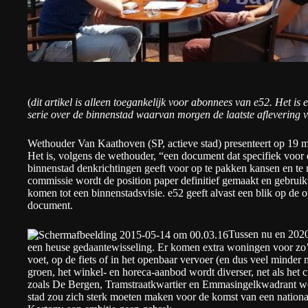
(
dit artikel is alleen toegankelijk voor abonnees van e52. Het i
serie over de binnenstad waarvan morgen de laatste aflevering v
Wethouder Van Kaathoven
(SP, actieve stad) presenteert op 19 m
Het is, volgens de wethouder, “een document dat specifiek voo
binnenstad denkrichtingen geeft voor op te pakken kansen en t
commissie wordt de position paper definitief gemaakt en gebruik
komen tot een binnenstadsvisie. e52 geeft alvast een blik op de 
document.
Tussen nu en 202
een heuse gedaantewisseling. Er komen extra woningen voor zo’
voet, op de fiets of in het openbaar vervoer (en dus veel minder
groen, het winkel- en horeca-aanbod wordt diverser, net als het 
zoals De Bergen, Tramstraatkwartier en Emmasingelkwadrant wo
stad zou zich sterk moeten maken voor de komst van een nation