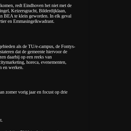
 komen, redt Eindhoven het niet met de
gel, Keizersgracht, Bilderdijklaan,
an BEA te klein geworden. In elk geval
rtier en Emmasingelkwadrant.
 gebieden als de TU/e-campus, de Fontys-
tateren dat de gemeente hiervoor de
jzen daarbij op een reeks van
citymarketing, horeca, evenementen,
en en werken.
n zomer vorig jaar en focust op drie
t.