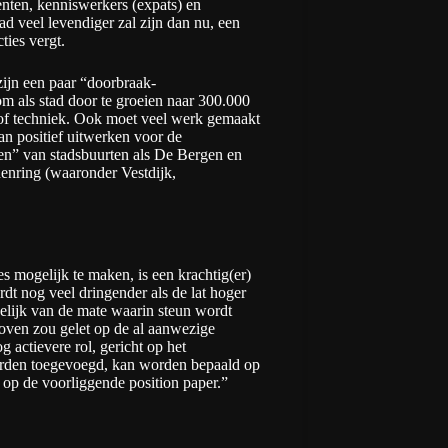
nten, kenniswerkers (expats) en
d veel levendiger zal zijn dan nu, een
ties vergt.
ijn een paar “doorbraak-
m als stad door te groeien naar 300.000
 of techniek. Ook moet veel werk gemaakt
an positief uitwerken voor de
ken” van stadsbuurten als De Bergen en
nenring (waaronder Vestdijk,
les mogelijk te maken, is een krachtig(er)
rdt nog veel dringender als de lat hoger
nkelijk van de mate waarin steun wordt
ven zou gelet op de al aanwezige
actievere rol, gericht op het
orden toegevoegd, kan worden bepaald op
 op de voorliggende position paper.”