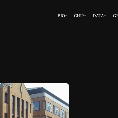
BIO+
CHIP+
DATA+
G