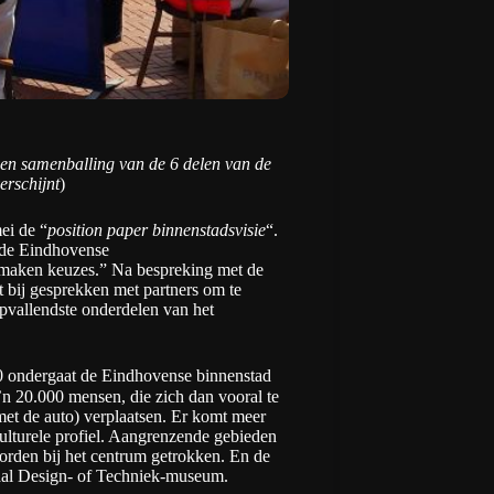
s een samenballing van de 6 delen van de
erschijnt
)
ei de “
position paper binnenstadsvisie
“.
r de Eindhovense
e maken keuzes.” Na bespreking met de
t bij gesprekken met partners om te
opvallendste onderdelen van het
0 ondergaat de Eindhovense binnenstad
n 20.000 mensen, die zich dan vooral te
 met de auto) verplaatsen. Er komt meer
culturele profiel. Aangrenzende gebieden
rden bij het centrum getrokken. En de
aal Design- of Techniek-museum.