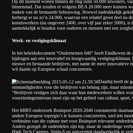
Op dit moment wonen binnen de ring ruim 50.000 inwoners, van 
binnenstad. Dat zouden er volgens BEA 20.000 meer kunnen wor
maken van de bestaande bebouwing. Hoewel nadrukkelijk gekek
herbergt er nu zo’n 24.000, waarvan een relatief groot deel na de 
kenniswerkers (nu ongeveer 2400, over vijf jaar zeker 5000), is
aantrekkelijk te houden voor ouderen en mensen met een zorgbe
Werk- en vestigingsklimaat
In het beleidsdocument “Ondernemen 040″ heeft Eindhoven de a
bijdragen aan een innovatief en hoogwaardig vestigingsklimaat. D
nieuwe en bestaande bedrijven, met name de meer innovatieve e
wil daarin op Europese schaal concurreren.
Daarbij heeft de g
omstandigheden voor die bedrijven van belang zijn, maar minst
“Bedrijven vestigen zich daar waar hun medewerkers willen won
voorzieningenniveau moet zijn op het gebied van cultuur, sport, 
Het MIRT-onderzoek Brainport 2020-2040 constateerde daarnaa
andere Europese topregio’s te kunnen concurreren, snel iets moet
verbinden van die cultuur met voor Brainport relevante onderde
Anders gezegd: de onderdelen zijn top, maar de onderlinge verbi
High Tech Campus, Strijp-S en universiteit daadwerkelijk te verb