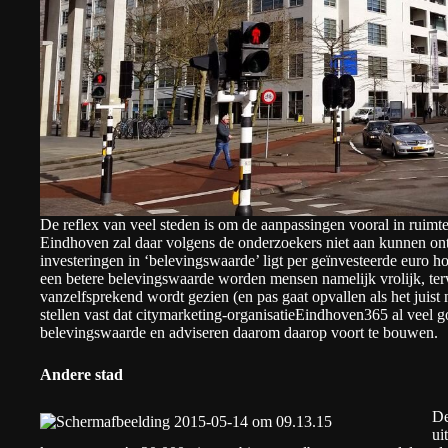
De reflex van veel steden is om de aanpassingen vooral in ruimt
Eindhoven zal daar volgens de onderzoekers niet aan kunnen o
investeringen in ‘belevingswaarde’ ligt per geïnvesteerde euro h
een betere belevingswaarde worden mensen namelijk vrolijk, terw
vanzelfsprekend wordt gezien (en pas gaat opvallen als het juis
stellen vast dat citymarketing-organisatie
Eindhoven365
al veel g
belevingswaarde en adviseren daarom daarop voort te bouwen.
Andere stad
De
ui