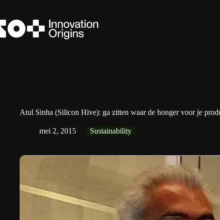
Ga
naar
de
inhoud
Atul Sinha (Silicon Hive): ga zitten waar de honger voor je produ
mei 2, 2015
Sustainability