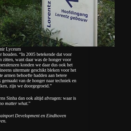
mir Lyceum
ier houden. “In 2005 betekende dat voor
n zitten, want daar was de honger voor
ameralenzen konden we daar dus ook het
 ineens uitermate geschikt bleken voor het
orte armen behoefte hadden aan betere
k gemaakt van de honger naar techniek en
kken, zijn we doorgegroeid.”
s Sinha dan ook altijd afvragen: waar is
no matter what
.”
ainport Development
en
Eindhoven
ven.