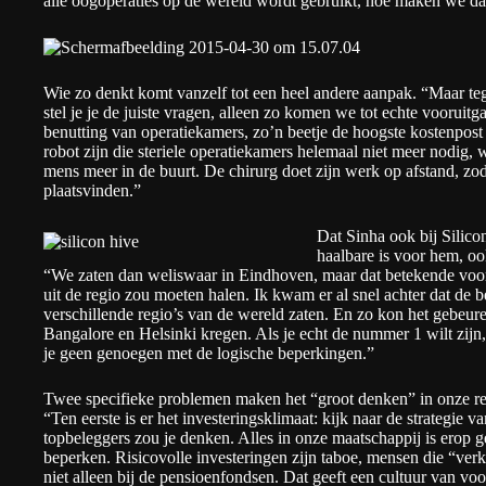
alle oogoperaties op de wereld wordt gebruikt, hoe maken we da
Wie zo denkt komt vanzelf tot een heel andere aanpak. “Maar tege
stel je je de juiste vragen, alleen zo komen we tot echte vooruitga
benutting van operatiekamers, zo’n beetje de hoogste kostenpost
robot zijn die steriele operatiekamers helemaal niet meer nodig, 
mens meer in de buurt. De chirurg doet zijn werk op afstand, zod
plaatsvinden.”
Dat Sinha ook bij Silico
haalbare is voor hem, oo
“We zaten dan weliswaar in Eindhoven, maar dat betekende voor 
uit de regio zou moeten halen. Ik kwam er al snel achter dat de 
verschillende regio’s van de wereld zaten. En zo kon het gebeur
Bangalore en Helsinki kregen. Als je echt de nummer 1 wilt zijn, 
je geen genoegen met de logische beperkingen.”
Twee specifieke problemen maken het “groot denken” in onze reg
“Ten eerste is er het investeringsklimaat: kijk naar de strategie 
topbeleggers zou je denken. Alles in onze maatschappij is erop ge
beperken. Risicovolle investeringen zijn taboe, mensen die “ve
niet alleen bij de pensioenfondsen. Dat geeft een cultuur van vo