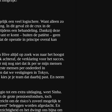
t mogelijk?”
lijk een veel logischere. Want alleen zo
ng. In dit geval zit de crux in de
 tijdens een behandeling. Dankzij deze
want er komt – buiten de patiënt – geen
at de operatie in principe overal kan
n Hive altijd op zoek was naar het hoogst
k achteraf, de verklaring voor het succes.
mij nog niet dat ik per se mijn mensen
beste mensen per onderdeel in
en dat we vestigingen in Tokyo,
kies je je team dat daarbij past. En neem
io tot een extra uitdaging, weet Sinha.
van de grote pensioenfondsen, toch
richt om de risico’s zoveel mogelijk te
rkeerd” beleggen worden afgeslacht. En
orzichtigheid en het dwingt ons bijna om