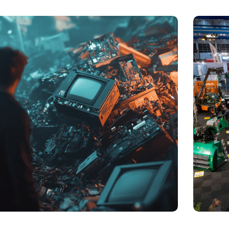
elheid elektronisch afval dreigt te exploderen door AI-
Vakbeurs R
utie
legt accent