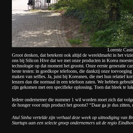
Lorentz Casi
Groot denken, dat betekent ook altijd de wereldmarkt in het viz
ons bij Silicon Hive dat we met onze producten in Korea moeste
technologie op dat moment het grootst. Onze eerste generatie c
beste testen: in goedkope telefoons, die dankzij onze toevoeging
maken van selfies. Ja, juist bij Koreanen, die met hun relatief k
lenzen dan die normaal in een telefoon zaten. We hebben gebrui
zijn gekomen met een specifieke oplossing. Toen dat bleek te lu
Iedere ondernemer die nummer 1 wil worden moet zich dat volgen
de honger voor mijn product het grootst? “Daar ga je dus zitten,
Atul Sinha vertelde zijn verhaal deze week op uitnodiging van
Br
Startups
aan een selecte groep ondernemers uit de regio Eindho