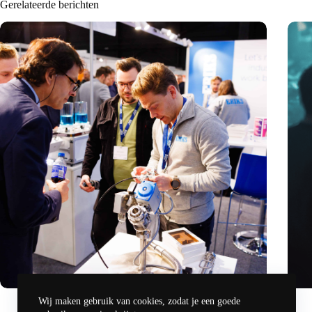
Gerelateerde berichten
Precisiebeurs: clubhuis, reünie, netwerklocatie, masterclass
Hoeve
Wij maken gebruik van cookies, zodat je een goede
en plek voor verwondering
revol