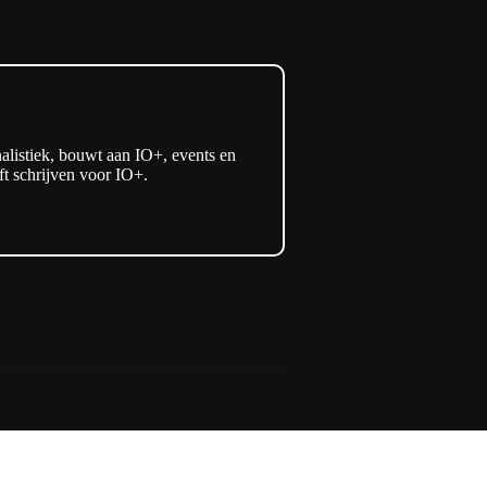
listiek, bouwt aan IO+, events en
t schrijven voor IO+.