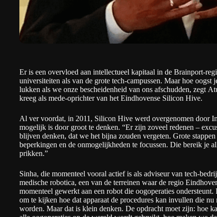
Er is een overvloed aan intellectueel kapitaal in de Brainport-re
universiteiten als van de grote tech-campussen. Maar hoe oogst j
lukken als we onze bescheidenheid van ons afschudden, zegt
At
kreeg als mede-oprichter van het Eindhovense
Silicon Hive
.
Al ver voordat, in 2011, Silicon Hive werd overgenomen door Int
mogelijk is door groot te denken. “Er zijn zoveel redenen – excu
blijven denken, dat we het bijna zouden vergeten. Grote stappen
beperkingen en de onmogelijkheden te focussen. Die bereik je a
prikken.”
Sinha, die momenteel vooral actief is als adviseur van tech-bedr
medische robotica, een van de terreinen waar de regio Eindhoven
momenteel gewerkt aan een robot die oogoperaties ondersteunt. 
om te kijken hoe dat apparaat de procedures kan invullen die nu
worden. Maar dat is klein denken. De opdracht moet zijn: hoe kan