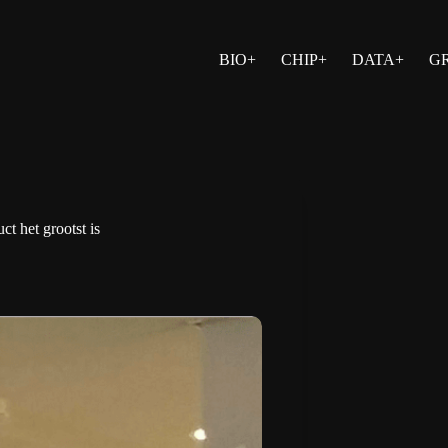
BIO+
CHIP+
DATA+
G
ct het grootst is