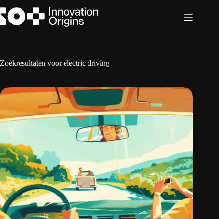
Ga
naar
de
inhoud
Zoekresultaten voor electric driving