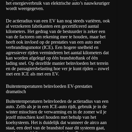
het energieverbruik van elektrische auto’s nauwkeuriger
wordt weergegeven.
De actieradius van een EV kan nog steeds variëren, ook
al verzekeren fabrikanten een gecertificeerd aantal
kilometers. Het gedrag van de bestuurder is zeker een
van de factoren om rekening mee te houden, maar het
heeft ook invloed op de prestaties van een auto met
verbrandingsmotor (ICE). Een hogere snelheid en
agressiever rijden verminderen het aantal kilometers dat
kan worden afgelegd op één brandstoftank of één
lading snel. Op dezelfde manier beïnvloeden het terrein
en de passagiersbelasting hoe ver je kunt rijden – zowel
met een ICE als met een EV.
Buitentemperaturen beïnvloeden EV-prestaties
dramatisch
Buitentemperaturen beïnvloeden de actieradius van een
auto. Zelfs als je in een ICE-auto rijdt, gebruik je in de
winter misschien de verwarming en in de zomer wil je
jezelf misschien koel houden met behulp van het
koelsysteem. Het is duidelijk dat wanneer de airco aan
staat, een deel van de brandstof naar dit systeem gaat,