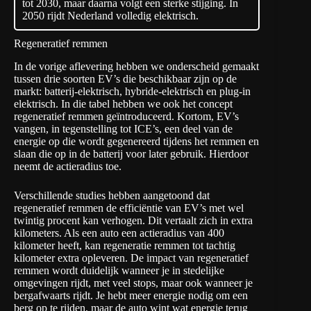
tot 2030, maar daarna volgt een sterke stijging. In
2050 rijdt Nederland volledig elektrisch.
Regeneratief remmen
In de vorige aflevering hebben we onderscheid gemaakt
tussen drie soorten EV’s die beschikbaar zijn op de
markt: batterij-elektrisch, hybride-elektrisch en plug-in
elektrisch. In die tabel hebben we ook het concept
regeneratief remmen geïntroduceerd. Kortom, EV’s
vangen, in tegenstelling tot ICE’s, een deel van de
energie op die wordt gegenereerd tijdens het remmen en
slaan die op in de batterij voor later gebruik. Hierdoor
neemt de actieradius toe.
Verschillende
studies
hebben aangetoond dat
regeneratief remmen de efficiëntie van EV’s met wel
twintig procent kan verhogen. Dit vertaalt zich in extra
kilometers. Als een auto een actieradius van 400
kilometer heeft, kan regeneratie remmen tot tachtig
kilometer extra opleveren. De impact van regeneratief
remmen wordt duidelijk wanneer je in stedelijke
omgevingen rijdt, met veel stops, maar ook wanneer je
bergafwaarts rijdt. Je hebt meer energie nodig om een
berg op te rijden, maar de auto wint wat energie terug