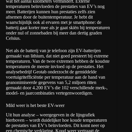
wat het aantal kilometers vermindert. Externe
temperaturen beïnvloeden de prestaties van EV’s nog
meer. Batterijen kunnen hun prestaties zelfs zien
afnemen door de buitentemperatuur. Je hebt dit
waarschijnlijk ook al ervaren met je smartphone: de
batterij gaat korter mee als je gaat skiën bij temperaturen
onder nul of zonnebaden bij meer dan dertig graden
Celsius.
Net als de batterij van je telefoon zijn EV-batterijen
gemaakt van lithium, dat niet goed presteert bij extreme
temperaturen. Van de twee extremen hebben de koudste
temperaturen de meeste invloed op de prestaties. Het
analysebedrijf
Geotab
onderzocht de gemiddelde
voertuigritefficiëntie per temperatuur aan de hand van
geanonimiseerde gegevens van 5,2 miljoen ritten
gemaakt door 4.200 EV’s die 102 verschillende merk-,
model- en jaarcombinaties vertegenwoordigen.
Mild weer is het beste EV-weer
Uit hun analyse – weergegeven in de lijngrafiek
hierboven – wordt duidelijker hoe koude temperaturen
de prestaties van EV’s beïnvloeden. Dit komt neer op
een chemische verklaring. Koud weer vertraagt de