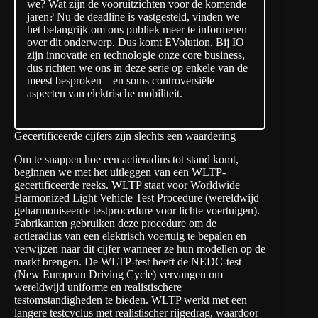
we? Wat zijn de vooruitzichten voor de komende
jaren? Nu de deadline is vastgesteld, vinden we
het belangrijk om ons publiek meer te informeren
over dit onderwerp. Dus komt EVolution. Bij IO
zijn innovatie en technologie onze core business,
dus richten we ons in deze serie op enkele van de
meest besproken – en soms controversiële –
aspecten van elektrische mobiliteit.
Gecertificeerde cijfers zijn slechts een waardering
Om te snappen hoe een actieradius tot stand komt,
beginnen we met het uitleggen van een WLTP-
gecertificeerde reeks.
WLTP
staat voor Worldwide
Harmonized Light Vehicle Test Procedure (wereldwijd
geharmoniseerde testprocedure voor lichte voertuigen).
Fabrikanten gebruiken deze procedure om de
actieradius van een elektrisch voertuig te bepalen en
verwijzen naar dit cijfer wanneer ze hun modellen op de
markt brengen. De WLTP-test heeft de NEDC-test
(New European Driving Cycle) vervangen om
wereldwijd uniforme en realistischere
testomstandigheden te bieden. WLTP werkt met een
langere testcyclus met realistischer rijgedrag, waardoor