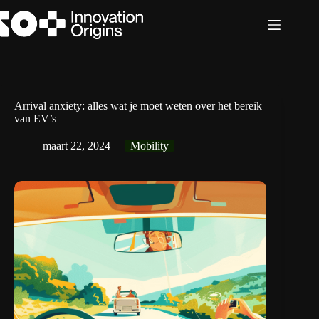
Ga
naar
de
inhoud
Arrival anxiety: alles wat je moet weten over het bereik
van EV’s
maart 22, 2024
Mobility