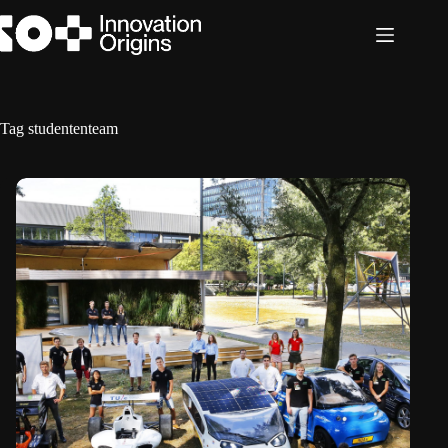
Ga
naar
de
inhoud
Tag
studententeam