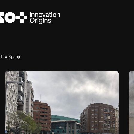
Ga
naar
de
inhoud
Tag
Spanje