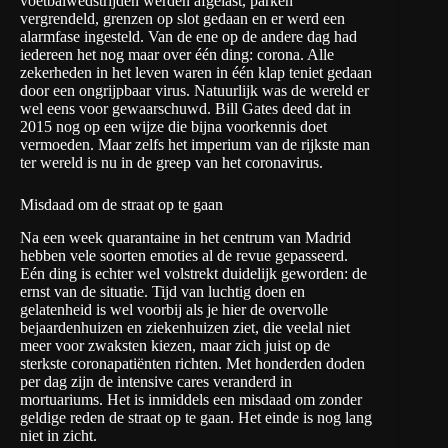
voetbalwedstrijden werden afgelast, parken
vergrendeld, grenzen op slot gedaan en er werd een
alarmfase ingesteld. Van de ene op de andere dag had
iedereen het nog maar over één ding: corona. Alle
zekerheden in het leven waren in één klap teniet gedaan
door een ongrijpbaar virus. Natuurlijk was de wereld er
wel eens voor gewaarschuwd. Bill Gates deed dat in
2015 nog op een wijze die bijna voorkennis doet
vermoeden. Maar zelfs het imperium van de rijkste man
ter wereld is nu in de greep van het coronavirus.
Misdaad om de straat op te gaan
Na een week quarantaine in het centrum van Madrid
hebben vele soorten emoties al de revue gepasseerd.
Eén ding is echter wel volstrekt duidelijk geworden: de
ernst van de situatie. Tijd van luchtig doen en
gelatenheid is wel voorbij als je hier de overvolle
bejaardenhuizen en ziekenhuizen ziet, die veelal niet
meer voor zwaksten kiezen, maar zich juist op de
sterkste coronapatiënten richten. Met honderden doden
per dag zijn de intensive cares veranderd in
mortuariums. Het is inmiddels een misdaad om zonder
geldige reden de straat op te gaan. Het einde is nog lang
niet in zicht.