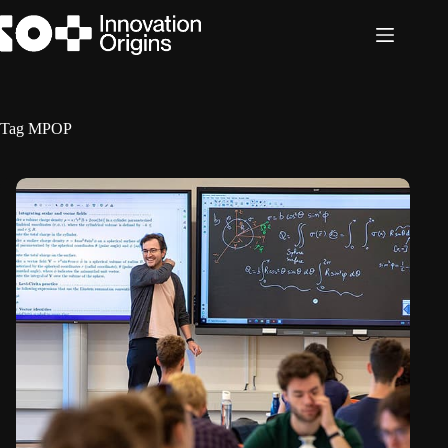
Ga
naar
de
inhoud
Tag
MPOP