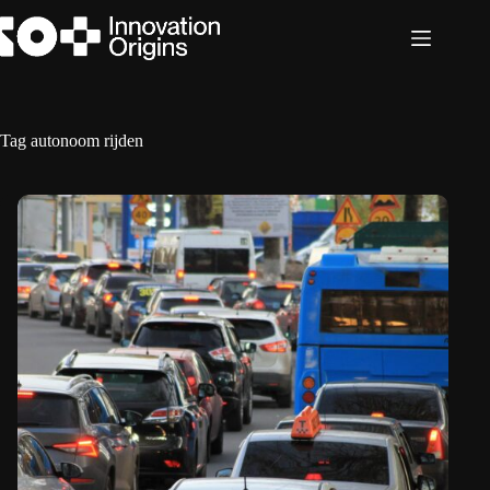
Ga
naar
de
inhoud
Tag
autonoom rijden