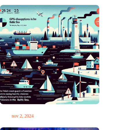
GPS-chaos in de Oostzee: Finse kustwacht slaat alarm
nov 2, 2024