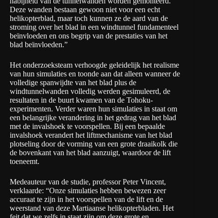
nabijheid van de tunnelwanden worden gemonteerd.
Deze wanden bestaan gewoon niet voor een echt
helikopterblad, maar toch kunnen ze de aard van de
stroming over het blad in een windtunnel fundamenteel
beïnvloeden en ons begrip van de prestaties van het
blad beïnvloeden.”
Het onderzoeksteam verhoogde geleidelijk het realisme
van hun simulaties en toonde aan dat alleen wanneer de
volledige spanwijdte van het blad plus de
windtunnelwanden volledig werden gesimuleerd, de
resultaten in de buurt kwamen van de Tohoku-
experimenten. Verder waren hun simulaties in staat om
een belangrijke verandering in het gedrag van het blad
met de invalshoek te voorspellen. Bij een bepaalde
invalshoek verandert het liftmechanisme van het blad
plotseling door de vorming van een grote draaikolk die
de bovenkant van het blad aanzuigt, waardoor de lift
toeneemt.
Medeauteur van de studie, professor Peter Vincent,
verklaarde: “Onze simulaties hebben bewezen zeer
accuraat te zijn in het voorspellen van de lift en de
weerstand van deze Martiaanse helikopterbladen. Het
feit dat we zelfs in staat zijn om deze grote en