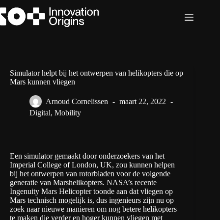
Ga
naar
de
inhoud
Simulator helpt bij het ontwerpen van helikopters die op
Mars kunnen vliegen
Arnoud Cornelissen
maart 22, 2022
Digital
,
Mobility
Een simulator gemaakt door onderzoekers van het
Imperial College of London, UK, zou kunnen helpen
bij het ontwerpen van rotorbladen voor de volgende
generatie van Marshelikopters. NASA’s recente
Ingenuity Mars Helicopter toonde aan dat vliegen op
Mars technisch mogelijk is, dus ingenieurs zijn nu op
zoek naar nieuwe manieren om nog betere helikopters
te maken die verder en hoger kunnen vliegen met