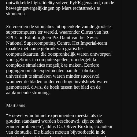
ontwikkelde high-fidelity solver, PyFR genaamd, om de
bewegingsvergelijkingen op Mars rechtstreeks te
simuleren.
Ze voerden de simulaties uit op enkele van de grootste
supercomputers ter wereld, waaronder Cirrus van het
EPCC in Edinburgh en Piz Daint van het Swiss
National Supercomputing Centre. Het Imperial-team
maakte met name gebruik van grafische
computerkaarten, die oorspronkelijk waren ontworpen
voor gebruik in computerspellen, om dergelijke
complexe simulaties mogelijk te maken. Eerdere
pogingen om de experimenten aan de Tohoku-
universiteit te simuleren waren minder succesvol
wanneer de bladen onder een hoge invalshoek waren
gemonteerd, d.w.z. de hoek tussen het blad en de
aankomende stroming.
Martiaans
“Hoewel windtunnel-experimenten meestal als de
gouden standaard worden beschouwd, zijn ze niet
zonder problemen”, aldus Dr. Oliver Buxton, co-auteur
van de studie. De bladen moeten bijvoorbeeld in de