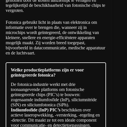
genomen door de kosten aanzienlijk te verlagen en
tegelijkertijd de beschikbaarheid van fotonische chips te
vergroten.
Fotonica gebruikt licht in plaats van elektronica om
informatie over te brengen die, wanneer zij in
microchips wordt geïntegreerd, de ontwikkeling van
kleinere, snellere en energie-efficiëntere apparaten
mogelijk maakt. Zij worden breed toegepast,
bijvoorbeeld in datacommunicatie, medische apparatuur
en de luchtvaart.
Welke productieplatforms zijn er voor
geïntegreerde fotonica?
De fotonica-industrie werkt met drie
toonaangevende platforms om fotonische
geïntegreerde chips (PIC’s) te bouwen:
zogenaamde indiumfosfide (InP), siliciumnitride
(SiN) en siliciumfotonica (SiPh).
Indiumfosfide (InP) PIC’s
beschikken over
actieve laseropwekking, -versterking, -regeling en
-detectie. Dit maakt ze tot een ideale component
voor communicatie- en detectietoepassingen.