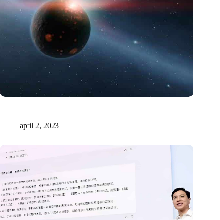
De roodheid van Neptuniaanse asteroïden werpt licht op het
vroege zonnestelsel
april 2, 2023