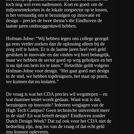
toch nog wel even nadreunen. Kort en goed: om de
miljoenentekorten in de lokale zorgsector op te lossen,
is het verstandig om te bezuinigen op innovatie en
design – precies de twee thema’s die Eindhoven de
laatste jaren omhooggestuwd hebben.
Hofman-Jobse: “Wij hebben tegen ons college gezegd:
ga eens verder zoeken dan de oplossing alleen bij de
zorg zelf te halen. Er is de laatste jaren heel veel geld
gestoken in innovatie en dat vinden wij heel belangrijk,
maar we hebben de sector goed op weg geholpen en het
is nu tijd om hem los te laten.” Hetzelfde geldt volgens
Hofman-Jobse voor design. “Het gaat goed met design
in de stad, we hebben topdesigners, het staat op poten,
we kunnen dat nu loslaten.”
De vraag is wat het CDA precies wil wegstrepen – en
wat daarmee teniet wordt gedaan. Want wat is dat,
bezuinigen op innovatie? Iedereen wegjagen van de
High Tech Campus? Geen technische universiteit meer
in de stad? En wat betreft design? Eindhoven zonder
Dutch Design Week? Dat zal ook voor het CDA niet de
bedoeling zijn, nog los van de vraag of dat echt geld
zou kunnen opleveren.