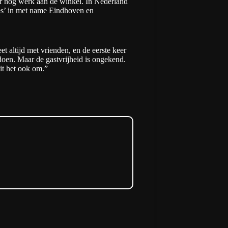
er nog werk aan de winkel. In Nederland
ces’ in met name Eindhoven en
t altijd met vrienden, en de eerste keer
doen. Maar de gastvrijheid is ongekend.
it het ook om.”