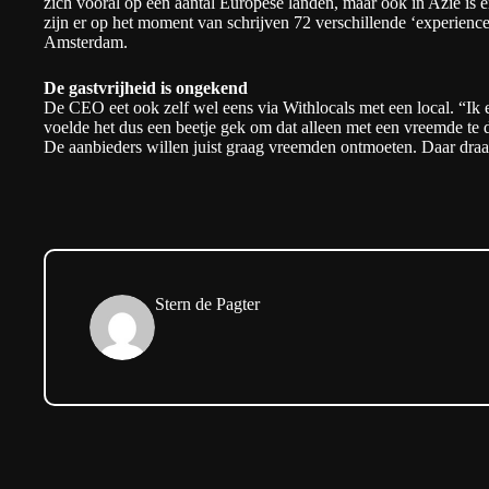
zich vooral op een aantal Europese landen, maar ook in Azië is 
zijn er op het moment van schrijven 72 verschillende ‘experien
Amsterdam.
De gastvrijheid is ongekend
De CEO eet ook zelf wel eens via Withlocals met een local. “Ik ee
voelde het dus een beetje gek om dat alleen met een vreemde te 
De aanbieders willen juist graag vreemden ontmoeten. Daar draa
Stern de Pagter