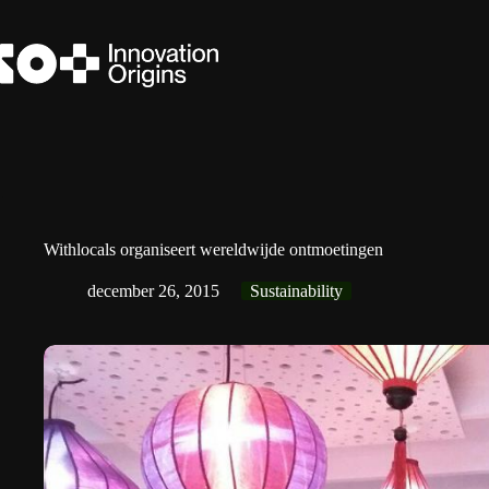
Ga
naar
de
inhoud
Withlocals organiseert wereldwijde ontmoetingen
december 26, 2015
Sustainability