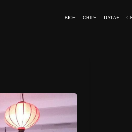
BIO+
CHIP+
DATA+
G