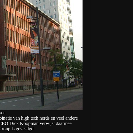
ven
atie van high tech nerds en veel andere
g.” CEO Dick Koopman verwijst daarmee
Group is gevestigd.