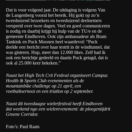
Dat is voor volgend jaar. De uitdaging is volgens Van
de Langenberg vooral het bereik. Hij gokt op zo’n
tweeduizend bezoekers en tweeduizend deelnemers
verspreid over twee dagen. Veel en goed communiceren
is nodig en daarbij krijgt hij hulp van de TU/e en de
gemeente Eindhoven. Ook zijn ambassadeur als Bram
Tankink en Puck Moonen heel waardevol: “Puck
deelde een bericht over haar testrit in de windtunnel, dat
was gisteren. Hup, meer dan 12.000 likes. Zelf had ik
ook een berichtje gedeeld en daarin Puck getagd, dat is
ook al 25.000 keer bekeken.”
Naast het High Tech Crit Festival organiseert Campus
Health & Sports Club evenementen als de
mountainbike challenge op 21 april, een
voetbaltoernooi en een triatlon op 2 september.
Naast dit tweedaagse wielerfestival heeft Eindhoven
dat weekend ngo een wielerevenement: de
ploegentijdrit
Groene Corridor
.
Foto’s: Paul Raats