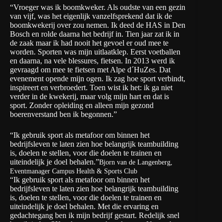
“Vroeger was ik boomkweker. Als oudste van een gezin
van vijf, was het eigenlijk vanzelfsprekend dat ik de
boomkwekerij over zou nemen. Ik deed de HAS in Den
Bosch en rolde daarna het bedrijf in. Tien jaar zat ik in
de zaak maar ik had nooit het gevoel er oud mee te
worden. Sporten was mijn uitlaatklep. Eerst voetballen
en daarna, na vele blessures, fietsen. In 2013 werd ik
gevraagd om mee te fietsen met Alpe d´HuZes. Dat
evenement opende mijn ogen. Ik zag hoe sport verbindt,
inspireert en verbroedert. Toen wist ik het: ik ga niet
verder in de kwekerij, maar volg mijn hart en dat is
sport. Zonder opleiding en alleen mijn gezond
boerenverstand ben ik begonnen.”
“Ik gebruik sport als metafoor om binnen het
bedrijfsleven te laten zien hoe belangrijk teambuilding
is, doelen te stellen, voor die doelen te trainen en
uiteindelijk je doel behalen.”
Bjorn van de Langenberg,
Eventmanager Campus Health & Sports Club
“Ik gebruik sport als metafoor om binnen het
bedrijfsleven te laten zien hoe belangrijk teambuilding
is, doelen te stellen, voor die doelen te trainen en
uiteindelijk je doel behalen. Met die ervaring en
gedachtegang ben ik mijn bedrijf gestart. Redelijk snel