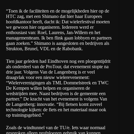
“Toen ik de faciliteiten en de mogelijkheden hier op de
HTC zag, met een Shimano dat hier haar Europees
hoofdkantoor heeft, dacht ik: Dat wielerfestival moeten
we gewoon hier organiseren. Iedereen werd er
enthousiast van: Roel, Laurens, Jan-Willem en het
managementteam. Ik ben flink gaan lobbyen en partners
gaan zoeken.” Shimano is aangesloten en bedrijven als
Strukton, Brunel, VDL en de Rabobank.
Tien jaar geleden had Eindhoven nog een ploegentijdrit
als onderdeel van de ProTour, dat evenement stopte na
drie jaar. Volgens Van de Langenberg is er veel
draagvlak voor een nieuw wielerevenement:
“Wielerverenigingen als TML Dommelstreek en TWC
De Kempen willen helpen en organiseren de
wedstrijden mee. Naast bedrijven is de gemeente een
partner.” De kracht van het evenement is volgens Van
de Langenberg: innovatie. “Bij fietsen komt zoveel
technologie kijken: de fiets en het materiaal maar ook
op trainingsgebied.”
Zoals de windtunnel van de TU/e. Iets waar normaal
gesproken alleen profploegen gebruik van kunnen