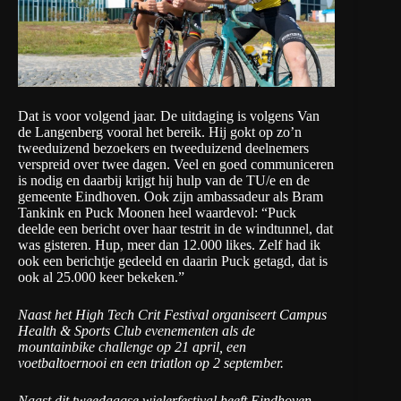
Dat is voor volgend jaar. De uitdaging is volgens Van
de Langenberg vooral het bereik. Hij gokt op zo’n
tweeduizend bezoekers en tweeduizend deelnemers
verspreid over twee dagen. Veel en goed communiceren
is nodig en daarbij krijgt hij hulp van de TU/e en de
gemeente Eindhoven. Ook zijn ambassadeur als Bram
Tankink en Puck Moonen heel waardevol: “Puck
deelde een bericht over haar testrit in de windtunnel, dat
was gisteren. Hup, meer dan 12.000 likes. Zelf had ik
ook een berichtje gedeeld en daarin Puck getagd, dat is
ook al 25.000 keer bekeken.”
Naast het High Tech Crit Festival organiseert Campus
Health & Sports Club evenementen als de
mountainbike challenge op 21 april, een
voetbaltoernooi en een triatlon op 2 september.
Naast dit tweedaagse wielerfestival heeft Eindhoven