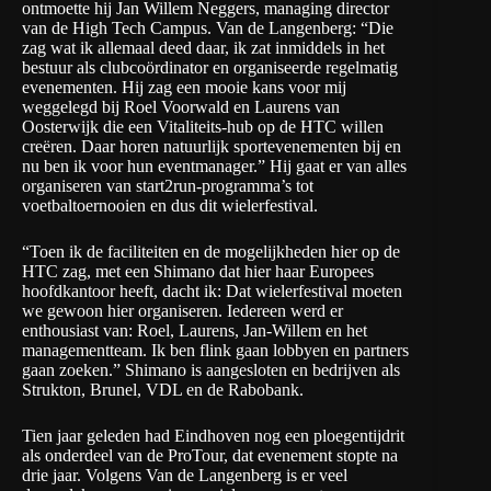
ontmoette hij Jan Willem Neggers, managing director
van de High Tech Campus. Van de Langenberg: “Die
zag wat ik allemaal deed daar, ik zat inmiddels in het
bestuur als clubcoördinator en organiseerde regelmatig
evenementen. Hij zag een mooie kans voor mij
weggelegd bij Roel Voorwald en Laurens van
Oosterwijk die een
Vitaliteits-hub
op de HTC willen
creëren. Daar horen natuurlijk sportevenementen bij en
nu ben ik voor hun eventmanager.” Hij gaat er van alles
organiseren van start2run-programma’s tot
voetbaltoernooien en dus dit wielerfestival.
“Toen ik de faciliteiten en de mogelijkheden hier op de
HTC zag, met een Shimano dat hier haar Europees
hoofdkantoor heeft, dacht ik: Dat wielerfestival moeten
we gewoon hier organiseren. Iedereen werd er
enthousiast van: Roel, Laurens, Jan-Willem en het
managementteam. Ik ben flink gaan lobbyen en partners
gaan zoeken.” Shimano is aangesloten en bedrijven als
Strukton, Brunel, VDL en de Rabobank.
Tien jaar geleden had Eindhoven nog een ploegentijdrit
als onderdeel van de ProTour, dat evenement stopte na
drie jaar. Volgens Van de Langenberg is er veel