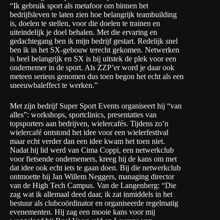
“Ik gebruik sport als metafoor om binnen het
bedrijfsleven te laten zien hoe belangrijk teambuilding
is, doelen te stellen, voor die doelen te trainen en
uiteindelijk je doel behalen. Met die ervaring en
gedachtegang ben ik mijn bedrijf gestart. Redelijk snel
ben ik in het SX-gebouw terecht gekomen. Netwerken
is heel belangrijk en SX is bij uitstek de plek voor een
ondernemer in de sport. Als ZZP’er word je daar ook
meteen serieus genomen dus toen begon het echt als een
sneeuwbaleffect te werken.”
Met zijn bedrijf
Super Sport Events
organiseert hij “van
alles”: workshops, sportclinics, presentaties van
topsporters aan bedrijven, wielercafés. Tijdens zo’n
wielercafé ontstond het idee voor een wielerfestival
maar echt verder dan een idee kwam het toen niet.
Nadat hij lid werd van Cima Coppi, een netwerkclub
voor fietsende ondernemers, kreeg hij de kans om met
dat idee ook echt iets te gaan doen. Bij die netwerkclub
ontmoette hij Jan Willem Neggers, managing director
van de High Tech Campus. Van de Langenberg: “Die
zag wat ik allemaal deed daar, ik zat inmiddels in het
bestuur als clubcoördinator en organiseerde regelmatig
evenementen. Hij zag een mooie kans voor mij