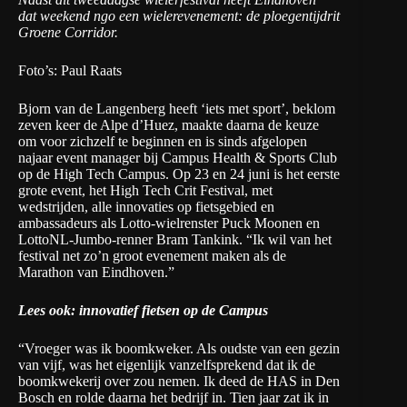
dat weekend ngo een wielerevenement: de
ploegentijdrit
Groene Corridor
.
Foto’s: Paul Raats
Bjorn van de Langenberg heeft ‘iets met sport’, beklom
zeven keer de Alpe d’Huez, maakte daarna de keuze
om voor zichzelf te beginnen en is sinds afgelopen
najaar event manager bij
Campus Health & Sports Club
op de High Tech Campus. Op 23 en 24 juni is het eerste
grote event, het
High Tech Crit Festival
, met
wedstrijden, alle innovaties op fietsgebied en
ambassadeurs als Lotto-wielrenster Puck Moonen en
LottoNL-Jumbo-renner Bram Tankink. “Ik wil van het
festival net zo’n groot evenement maken als de
Marathon van Eindhoven.”
Lees ook: innovatief fietsen op de Campus
“Vroeger was ik boomkweker. Als oudste van een gezin
van vijf, was het eigenlijk vanzelfsprekend dat ik de
boomkwekerij over zou nemen. Ik deed de HAS in Den
Bosch en rolde daarna het bedrijf in. Tien jaar zat ik in