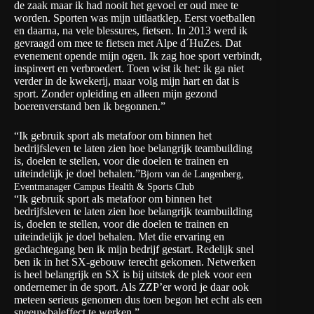
de zaak maar ik had nooit het gevoel er oud mee te
worden. Sporten was mijn uitlaatklep. Eerst voetballen
en daarna, na vele blessures, fietsen. In 2013 werd ik
gevraagd om mee te fietsen met Alpe d´HuZes. Dat
evenement opende mijn ogen. Ik zag hoe sport verbindt,
inspireert en verbroedert. Toen wist ik het: ik ga niet
verder in de kwekerij, maar volg mijn hart en dat is
sport. Zonder opleiding en alleen mijn gezond
boerenverstand ben ik begonnen.”
“Ik gebruik sport als metafoor om binnen het
bedrijfsleven te laten zien hoe belangrijk teambuilding
is, doelen te stellen, voor die doelen te trainen en
uiteindelijk je doel behalen.”
Bjorn van de Langenberg,
Eventmanager Campus Health & Sports Club
“Ik gebruik sport als metafoor om binnen het
bedrijfsleven te laten zien hoe belangrijk teambuilding
is, doelen te stellen, voor die doelen te trainen en
uiteindelijk je doel behalen. Met die ervaring en
gedachtegang ben ik mijn bedrijf gestart. Redelijk snel
ben ik in het SX-gebouw terecht gekomen. Netwerken
is heel belangrijk en SX is bij uitstek de plek voor een
ondernemer in de sport. Als ZZP’er word je daar ook
meteen serieus genomen dus toen begon het echt als een
sneeuwbaleffect te werken.”