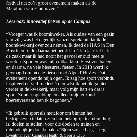
festival net zo’n groot evenement maken als de
Marathon van Eindhoven.”
Lees ook: innovatief fietsen op de Campus
“Vroeger was ik boomkweker. Als oudste van een gezin
van vijf, was het eigenlijk vanzelfsprekend dat ik de
boomkwekerij over zou nemen. Ik deed de HAS in Den
Bosch en rolde daarna het bedrijf in. Tien jaar zat ik in
de zaak maar ik had nooit het gevoel er oud mee te
worden. Sporten was mijn uitlaatklep. Eerst voetballen
en daarna, na vele blessures, fietsen. In 2013 werd ik
gevraagd om mee te fietsen met Alpe d´HuZes. Dat
evenement opende mijn ogen. Ik zag hoe sport verbindt,
inspireert en verbroedert. Toen wist ik het: ik ga niet
verder in de kwekerij, maar volg mijn hart en dat is
sport. Zonder opleiding en alleen mijn gezond
boerenverstand ben ik begonnen.”
“Ik gebruik sport als metafoor om binnen het
bedrijfsleven te laten zien hoe belangrijk teambuilding
is, doelen te stellen, voor die doelen te trainen en
uiteindelijk je doel behalen.”
Bjorn van de Langenberg,
Eventmanager Campus Health & Sports Club