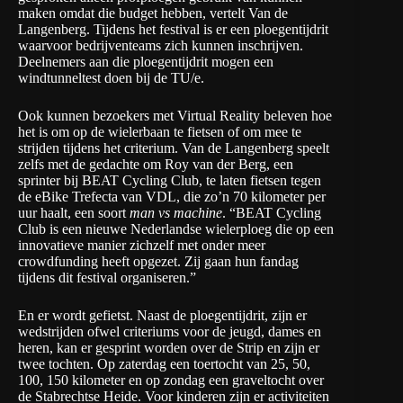
maken omdat die budget hebben, vertelt Van de
Langenberg. Tijdens het festival is er een ploegentijdrit
waarvoor bedrijventeams zich kunnen inschrijven.
Deelnemers aan die ploegentijdrit mogen een
windtunneltest doen bij de TU/e.
Ook kunnen bezoekers met Virtual Reality beleven hoe
het is om op de wielerbaan te fietsen of om mee te
strijden tijdens het criterium. Van de Langenberg speelt
zelfs met de gedachte om Roy van der Berg, een
sprinter bij
BEAT Cycling Club
, te laten fietsen tegen
de eBike Trefecta van VDL, die zo’n 70 kilometer per
uur haalt, een soort
man vs machine
. “BEAT Cycling
Club is een nieuwe Nederlandse wielerploeg die op een
innovatieve manier zichzelf met onder meer
crowdfunding heeft opgezet. Zij gaan hun fandag
tijdens dit festival organiseren.”
En er wordt gefietst. Naast de ploegentijdrit, zijn er
wedstrijden ofwel criteriums voor de jeugd, dames en
heren, kan er gesprint worden over de Strip en zijn er
twee tochten. Op zaterdag een toertocht van 25, 50,
100, 150 kilometer en op zondag een graveltocht over
de Stabrechtse Heide. Voor kinderen zijn er activiteiten