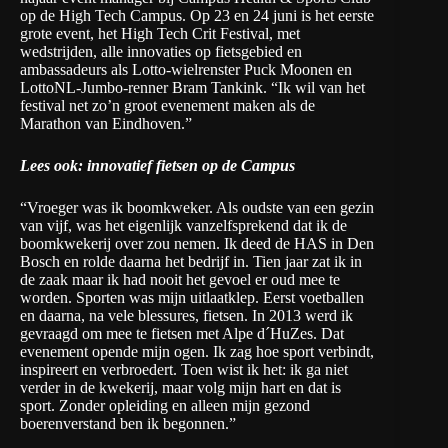
op de High Tech Campus. Op 23 en 24 juni is het eerste
grote event, het
High Tech Crit Festival
, met
wedstrijden, alle innovaties op fietsgebied en
ambassadeurs als Lotto-wielrenster Puck Moonen en
LottoNL-Jumbo-renner Bram Tankink. “Ik wil van het
festival net zo’n groot evenement maken als de
Marathon van Eindhoven.”
Lees ook: innovatief fietsen op de Campus
“Vroeger was ik boomkweker. Als oudste van een gezin
van vijf, was het eigenlijk vanzelfsprekend dat ik de
boomkwekerij over zou nemen. Ik deed de HAS in Den
Bosch en rolde daarna het bedrijf in. Tien jaar zat ik in
de zaak maar ik had nooit het gevoel er oud mee te
worden. Sporten was mijn uitlaatklep. Eerst voetballen
en daarna, na vele blessures, fietsen. In 2013 werd ik
gevraagd om mee te fietsen met Alpe d´HuZes. Dat
evenement opende mijn ogen. Ik zag hoe sport verbindt,
inspireert en verbroedert. Toen wist ik het: ik ga niet
verder in de kwekerij, maar volg mijn hart en dat is
sport. Zonder opleiding en alleen mijn gezond
boerenverstand ben ik begonnen.”