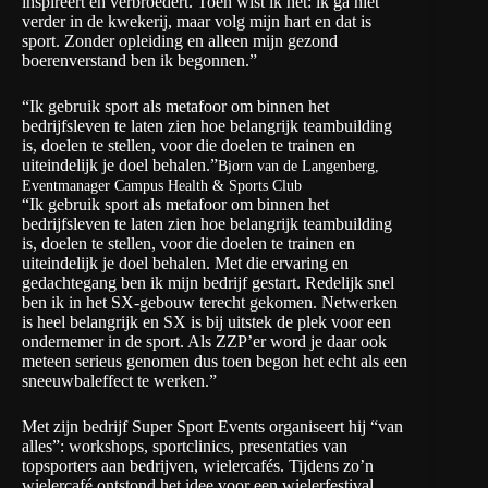
inspireert en verbroedert. Toen wist ik het: ik ga niet
verder in de kwekerij, maar volg mijn hart en dat is
sport. Zonder opleiding en alleen mijn gezond
boerenverstand ben ik begonnen.”
“Ik gebruik sport als metafoor om binnen het
bedrijfsleven te laten zien hoe belangrijk teambuilding
is, doelen te stellen, voor die doelen te trainen en
uiteindelijk je doel behalen.”
Bjorn van de Langenberg,
Eventmanager Campus Health & Sports Club
“Ik gebruik sport als metafoor om binnen het
bedrijfsleven te laten zien hoe belangrijk teambuilding
is, doelen te stellen, voor die doelen te trainen en
uiteindelijk je doel behalen. Met die ervaring en
gedachtegang ben ik mijn bedrijf gestart. Redelijk snel
ben ik in het SX-gebouw terecht gekomen. Netwerken
is heel belangrijk en SX is bij uitstek de plek voor een
ondernemer in de sport. Als ZZP’er word je daar ook
meteen serieus genomen dus toen begon het echt als een
sneeuwbaleffect te werken.”
Met zijn bedrijf
Super Sport Events
organiseert hij “van
alles”: workshops, sportclinics, presentaties van
topsporters aan bedrijven, wielercafés. Tijdens zo’n
wielercafé ontstond het idee voor een wielerfestival