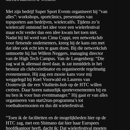
Met zijn bedrijf
Super Sport Events
organiseert hij “van
alles”: workshops, sportclinics, presentaties van
topsporters aan bedrijven, wielercafés. Tijdens zo’n
wielercafé ontstond het idee voor een wielerfestival
maar echt verder dan een idee kwam het toen niet.
Nadat hij lid werd van Cima Coppi, een netwerkclub
voor fietsende ondernemers, kreeg hij de kans om met
dat idee ook echt iets te gaan doen. Bij die netwerkclub
ontmoette hij Jan Willem Neggers, managing director
van de High Tech Campus. Van de Langenberg: “Die
zag wat ik allemaal deed daar, ik zat inmiddels in het
bestuur als clubcoördinator en organiseerde regelmatig
evenementen. Hij zag een mooie kans voor mij
weggelegd bij Roel Voorwald en Laurens van
Oosterwijk die een
Vitaliteits-hub
op de HTC willen
creëren. Daar horen natuurlijk sportevenementen bij en
nu ben ik voor hun eventmanager.” Hij gaat er van alles
organiseren van start2run-programma’s tot
voetbaltoernooien en dus dit wielerfestival.
“Toen ik de faciliteiten en de mogelijkheden hier op de
HTC zag, met een Shimano dat hier haar Europees
hoofdkantoor heeft, dacht ik: Dat wielerfestival moeten