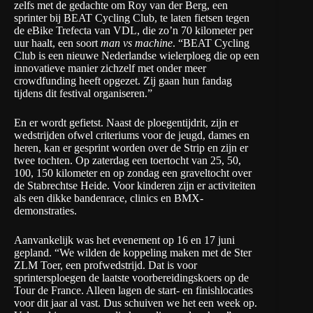
zelfs met de gedachte om Roy van der Berg, een
sprinter bij
BEAT Cycling Club
, te laten fietsen tegen
de eBike Trefecta van VDL, die zo’n 70 kilometer per
uur haalt, een soort
man vs machine
. “BEAT Cycling
Club is een nieuwe Nederlandse wielerploeg die op een
innovatieve manier zichzelf met onder meer
crowdfunding heeft opgezet. Zij gaan hun fandag
tijdens dit festival organiseren.”
En er wordt gefietst. Naast de ploegentijdrit, zijn er
wedstrijden ofwel criteriums voor de jeugd, dames en
heren, kan er gesprint worden over de Strip en zijn er
twee tochten. Op zaterdag een toertocht van 25, 50,
100, 150 kilometer en op zondag een graveltocht over
de Stabrechtse Heide. Voor kinderen zijn er activiteiten
als een dikke bandenrace, clinics en BMX-
demonstraties.
Aanvankelijk was het evenement op 16 en 17 juni
gepland. “We wilden de koppeling maken met de Ster
ZLM Toer, een profwedstrijd. Dat is voor
sprintersploegen de laatste voorbereidingskoers op de
Tour de France. Alleen lagen de start- en finishlocaties
voor dit jaar al vast. Dus schuiven we het een week op.