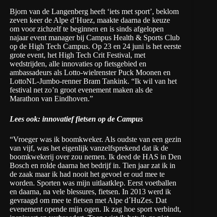
Bjorn van de Langenberg heeft ‘iets met sport’, beklom
zeven keer de Alpe d’Huez, maakte daarna de keuze
om voor zichzelf te beginnen en is sinds afgelopen
najaar event manager bij
Campus Health & Sports Club
op de High Tech Campus. Op 23 en 24 juni is het eerste
grote event, het
High Tech Crit Festival
, met
wedstrijden, alle innovaties op fietsgebied en
ambassadeurs als Lotto-wielrenster Puck Moonen en
LottoNL-Jumbo-renner Bram Tankink. “Ik wil van het
festival net zo’n groot evenement maken als de
Marathon van Eindhoven.”
Lees ook: innovatief fietsen op de Campus
“Vroeger was ik boomkweker. Als oudste van een gezin
van vijf, was het eigenlijk vanzelfsprekend dat ik de
boomkwekerij over zou nemen. Ik deed de HAS in Den
Bosch en rolde daarna het bedrijf in. Tien jaar zat ik in
de zaak maar ik had nooit het gevoel er oud mee te
worden. Sporten was mijn uitlaatklep. Eerst voetballen
en daarna, na vele blessures, fietsen. In 2013 werd ik
gevraagd om mee te fietsen met Alpe d´HuZes. Dat
evenement opende mijn ogen. Ik zag hoe sport verbindt,