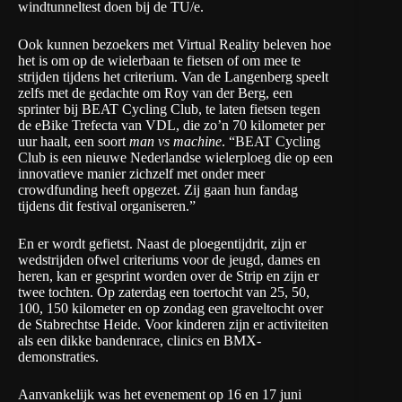
windtunneltest doen bij de TU/e.
Ook kunnen bezoekers met Virtual Reality beleven hoe
het is om op de wielerbaan te fietsen of om mee te
strijden tijdens het criterium. Van de Langenberg speelt
zelfs met de gedachte om Roy van der Berg, een
sprinter bij
BEAT Cycling Club
, te laten fietsen tegen
de eBike Trefecta van VDL, die zo’n 70 kilometer per
uur haalt, een soort
man vs machine
. “BEAT Cycling
Club is een nieuwe Nederlandse wielerploeg die op een
innovatieve manier zichzelf met onder meer
crowdfunding heeft opgezet. Zij gaan hun fandag
tijdens dit festival organiseren.”
En er wordt gefietst. Naast de ploegentijdrit, zijn er
wedstrijden ofwel criteriums voor de jeugd, dames en
heren, kan er gesprint worden over de Strip en zijn er
twee tochten. Op zaterdag een toertocht van 25, 50,
100, 150 kilometer en op zondag een graveltocht over
de Stabrechtse Heide. Voor kinderen zijn er activiteiten
als een dikke bandenrace, clinics en BMX-
demonstraties.
Aanvankelijk was het evenement op 16 en 17 juni