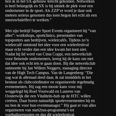
ben ik in het SX-gebouw terecht gekomen. Netwerken
is heel belangrijk en SX is bij uitstek de plek voor een
ondernemer in de sport. Als ZZP’er word je daar ook
meteen serieus genomen dus toen begon het echt als een
sneeuwbaleffect te werken.”
Met zijn bedrijf
Super Sport Events
organiseert hij “van
alles”: workshops, sportclinics, presentaties van
topsporters aan bedrijven, wielercafés. Tijdens zo’n
wielercafé ontstond het idee voor een wielerfestival
maar echt verder dan een idee kwam het toen niet.
Nadat hij lid werd van Cima Coppi, een netwerkclub
voor fietsende ondernemers, kreeg hij de kans om met
dat idee ook echt iets te gaan doen. Bij die netwerkclub
ontmoette hij Jan Willem Neggers, managing director
van de High Tech Campus. Van de Langenberg: “Die
zag wat ik allemaal deed daar, ik zat inmiddels in het
bestuur als clubcoördinator en organiseerde regelmatig
evenementen. Hij zag een mooie kans voor mij
weggelegd bij Roel Voorwald en Laurens van
Oosterwijk die een
Vitaliteits-hub
op de HTC willen
creëren. Daar horen natuurlijk sportevenementen bij en
nu ben ik voor hun eventmanager.” Hij gaat er van alles
organiseren van start2run-programma’s tot
voetbaltoernooien en dus dit wielerfestival.