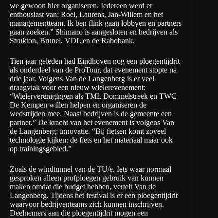
we gewoon hier organiseren. Iedereen werd er
enthousiast van: Roel, Laurens, Jan-Willem en het
managementteam. Ik ben flink gaan lobbyen en partners
gaan zoeken.” Shimano is aangesloten en bedrijven als
Strukton, Brunel, VDL en de Rabobank.
Tien jaar geleden had Eindhoven nog een ploegentijdrit
als onderdeel van de ProTour, dat evenement stopte na
drie jaar. Volgens Van de Langenberg is er veel
draagvlak voor een nieuw wielerevenement:
“Wielerverenigingen als TML Dommelstreek en TWC
De Kempen willen helpen en organiseren de
wedstrijden mee. Naast bedrijven is de gemeente een
partner.” De kracht van het evenement is volgens Van
de Langenberg: innovatie. “Bij fietsen komt zoveel
technologie kijken: de fiets en het materiaal maar ook
op trainingsgebied.”
Zoals de windtunnel van de TU/e. Iets waar normaal
gesproken alleen profploegen gebruik van kunnen
maken omdat die budget hebben, vertelt Van de
Langenberg. Tijdens het festival is er een ploegentijdrit
waarvoor bedrijventeams zich kunnen inschrijven.
Deelnemers aan die ploegentijdrit mogen een