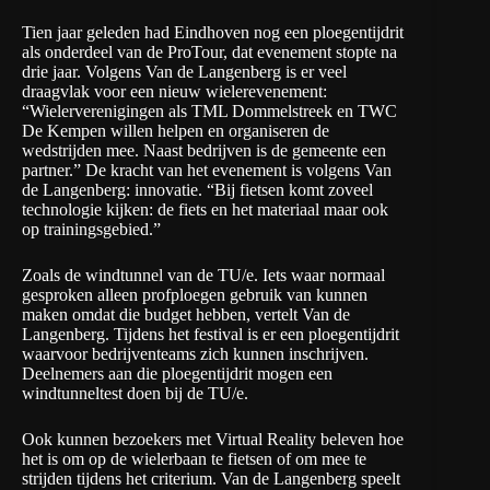
Tien jaar geleden had Eindhoven nog een ploegentijdrit
als onderdeel van de ProTour, dat evenement stopte na
drie jaar. Volgens Van de Langenberg is er veel
draagvlak voor een nieuw wielerevenement:
“Wielerverenigingen als TML Dommelstreek en TWC
De Kempen willen helpen en organiseren de
wedstrijden mee. Naast bedrijven is de gemeente een
partner.” De kracht van het evenement is volgens Van
de Langenberg: innovatie. “Bij fietsen komt zoveel
technologie kijken: de fiets en het materiaal maar ook
op trainingsgebied.”
Zoals de windtunnel van de TU/e. Iets waar normaal
gesproken alleen profploegen gebruik van kunnen
maken omdat die budget hebben, vertelt Van de
Langenberg. Tijdens het festival is er een ploegentijdrit
waarvoor bedrijventeams zich kunnen inschrijven.
Deelnemers aan die ploegentijdrit mogen een
windtunneltest doen bij de TU/e.
Ook kunnen bezoekers met Virtual Reality beleven hoe
het is om op de wielerbaan te fietsen of om mee te
strijden tijdens het criterium. Van de Langenberg speelt