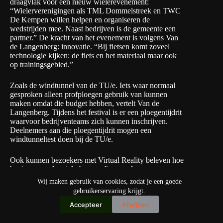
draagvlak voor een nieuw wielerevenement:
“Wielerverenigingen als TML Dommelstreek en TWC
De Kempen willen helpen en organiseren de
wedstrijden mee. Naast bedrijven is de gemeente een
partner.” De kracht van het evenement is volgens Van
de Langenberg: innovatie. “Bij fietsen komt zoveel
technologie kijken: de fiets en het materiaal maar ook
op trainingsgebied.”
Zoals de windtunnel van de TU/e. Iets waar normaal
gesproken alleen profploegen gebruik van kunnen
maken omdat die budget hebben, vertelt Van de
Langenberg. Tijdens het festival is er een ploegentijdrit
waarvoor bedrijventeams zich kunnen inschrijven.
Deelnemers aan die ploegentijdrit mogen een
windtunneltest doen bij de TU/e.
Ook kunnen bezoekers met Virtual Reality beleven hoe
het is om op de wielerbaan te fietsen of om mee te
strijden tijdens het criterium. Van de Langenberg speelt
Wij maken gebruik van cookies, zodat je een goede
zelfs met de gedachte om Roy van der Berg, een
gebruikerservaring krijgt.
sprinter bij
BEAT Cycling Club
, te laten fietsen tegen
Accepteer
Afwijzen
de eBike Trefecta van VDL, die zo’n 70 kilometer per
uur haalt, een soort
man vs machine
. “BEAT Cycling
Club is een nieuwe Nederlandse wielerploeg die op een