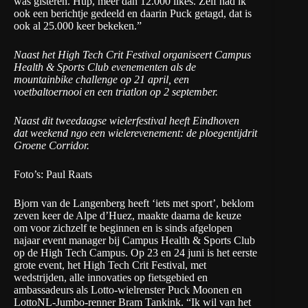
was gisteren. Hup, meer dan 12.000 likes. Zelf had ik
ook een berichtje gedeeld en daarin Puck getagd, dat is
ook al 25.000 keer bekeken.”
Naast het High Tech Crit Festival organiseert Campus
Health & Sports Club evenementen als de
mountainbike challenge op 21 april, een
voetbaltoernooi en een triatlon op 2 september.
Naast dit tweedaagse wielerfestival heeft Eindhoven
dat weekend ngo een wielerevenement: de
ploegentijdrit
Groene Corridor
.
Foto’s: Paul Raats
Bjorn van de Langenberg heeft ‘iets met sport’, beklom
zeven keer de Alpe d’Huez, maakte daarna de keuze
om voor zichzelf te beginnen en is sinds afgelopen
najaar event manager bij
Campus Health & Sports Club
op de High Tech Campus. Op 23 en 24 juni is het eerste
grote event, het
High Tech Crit Festival
, met
wedstrijden, alle innovaties op fietsgebied en
ambassadeurs als Lotto-wielrenster Puck Moonen en
LottoNL-Jumbo-renner Bram Tankink. “Ik wil van het