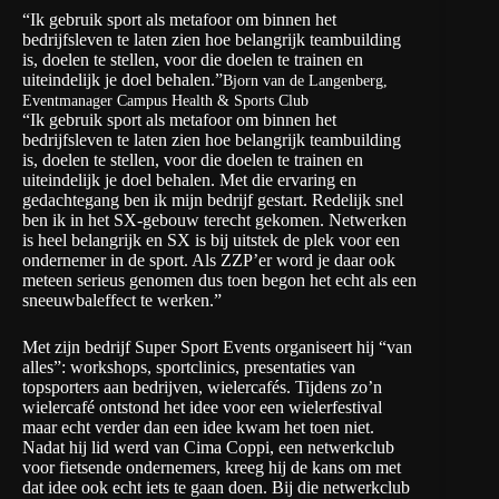
“Ik gebruik sport als metafoor om binnen het
bedrijfsleven te laten zien hoe belangrijk teambuilding
is, doelen te stellen, voor die doelen te trainen en
uiteindelijk je doel behalen.”
Bjorn van de Langenberg,
Eventmanager Campus Health & Sports Club
“Ik gebruik sport als metafoor om binnen het
bedrijfsleven te laten zien hoe belangrijk teambuilding
is, doelen te stellen, voor die doelen te trainen en
uiteindelijk je doel behalen. Met die ervaring en
gedachtegang ben ik mijn bedrijf gestart. Redelijk snel
ben ik in het SX-gebouw terecht gekomen. Netwerken
is heel belangrijk en SX is bij uitstek de plek voor een
ondernemer in de sport. Als ZZP’er word je daar ook
meteen serieus genomen dus toen begon het echt als een
sneeuwbaleffect te werken.”
Met zijn bedrijf
Super Sport Events
organiseert hij “van
alles”: workshops, sportclinics, presentaties van
topsporters aan bedrijven, wielercafés. Tijdens zo’n
wielercafé ontstond het idee voor een wielerfestival
maar echt verder dan een idee kwam het toen niet.
Nadat hij lid werd van Cima Coppi, een netwerkclub
voor fietsende ondernemers, kreeg hij de kans om met
dat idee ook echt iets te gaan doen. Bij die netwerkclub