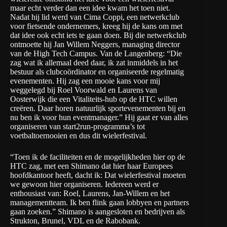
maar echt verder dan een idee kwam het toen niet.
Nadat hij lid werd van Cima Coppi, een netwerkclub
voor fietsende ondernemers, kreeg hij de kans om met
dat idee ook echt iets te gaan doen. Bij die netwerkclub
ontmoette hij Jan Willem Neggers, managing director
van de High Tech Campus. Van de Langenberg: “Die
zag wat ik allemaal deed daar, ik zat inmiddels in het
bestuur als clubcoördinator en organiseerde regelmatig
evenementen. Hij zag een mooie kans voor mij
weggelegd bij Roel Voorwald en Laurens van
Oosterwijk die een
Vitaliteits-hub
op de HTC willen
creëren. Daar horen natuurlijk sportevenementen bij en
nu ben ik voor hun eventmanager.” Hij gaat er van alles
organiseren van start2run-programma’s tot
voetbaltoernooien en dus dit wielerfestival.
“Toen ik de faciliteiten en de mogelijkheden hier op de
HTC zag, met een Shimano dat hier haar Europees
hoofdkantoor heeft, dacht ik: Dat wielerfestival moeten
we gewoon hier organiseren. Iedereen werd er
enthousiast van: Roel, Laurens, Jan-Willem en het
managementteam. Ik ben flink gaan lobbyen en partners
gaan zoeken.” Shimano is aangesloten en bedrijven als
Strukton, Brunel, VDL en de Rabobank.