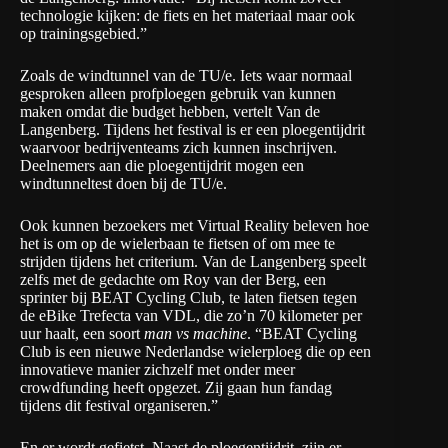
technologie kijken: de fiets en het materiaal maar ook
op trainingsgebied.”
Zoals de windtunnel van de TU/e. Iets waar normaal
gesproken alleen profploegen gebruik van kunnen
maken omdat die budget hebben, vertelt Van de
Langenberg. Tijdens het festival is er een ploegentijdrit
waarvoor bedrijventeams zich kunnen inschrijven.
Deelnemers aan die ploegentijdrit mogen een
windtunneltest doen bij de TU/e.
Ook kunnen bezoekers met Virtual Reality beleven hoe
het is om op de wielerbaan te fietsen of om mee te
strijden tijdens het criterium. Van de Langenberg speelt
zelfs met de gedachte om Roy van der Berg, een
sprinter bij
BEAT Cycling Club
, te laten fietsen tegen
de eBike Trefecta van VDL, die zo’n 70 kilometer per
uur haalt, een soort
man vs machine
. “BEAT Cycling
Club is een nieuwe Nederlandse wielerploeg die op een
innovatieve manier zichzelf met onder meer
crowdfunding heeft opgezet. Zij gaan hun fandag
tijdens dit festival organiseren.”
En er wordt gefietst. Naast de ploegentijdrit, zijn er