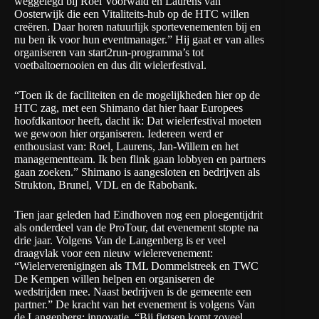
weggelegd bij Roel Voorwald en Laurens van
Oosterwijk die een
Vitaliteits-hub
op de HTC willen
creëren. Daar horen natuurlijk sportevenementen bij en
nu ben ik voor hun eventmanager.” Hij gaat er van alles
organiseren van start2run-programma’s tot
voetbaltoernooien en dus dit wielerfestival.
“Toen ik de faciliteiten en de mogelijkheden hier op de
HTC zag, met een Shimano dat hier haar Europees
hoofdkantoor heeft, dacht ik: Dat wielerfestival moeten
we gewoon hier organiseren. Iedereen werd er
enthousiast van: Roel, Laurens, Jan-Willem en het
managementteam. Ik ben flink gaan lobbyen en partners
gaan zoeken.” Shimano is aangesloten en bedrijven als
Strukton, Brunel, VDL en de Rabobank.
Tien jaar geleden had Eindhoven nog een ploegentijdrit
als onderdeel van de ProTour, dat evenement stopte na
drie jaar. Volgens Van de Langenberg is er veel
draagvlak voor een nieuw wielerevenement:
“Wielerverenigingen als TML Dommelstreek en TWC
De Kempen willen helpen en organiseren de
wedstrijden mee. Naast bedrijven is de gemeente een
partner.” De kracht van het evenement is volgens Van
de Langenberg: innovatie. “Bij fietsen komt zoveel