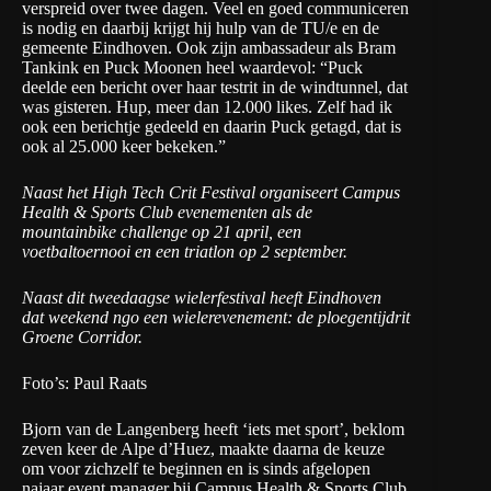
verspreid over twee dagen. Veel en goed communiceren
is nodig en daarbij krijgt hij hulp van de TU/e en de
gemeente Eindhoven. Ook zijn ambassadeur als Bram
Tankink en Puck Moonen heel waardevol: “Puck
deelde een bericht over haar testrit in de windtunnel, dat
was gisteren. Hup, meer dan 12.000 likes. Zelf had ik
ook een berichtje gedeeld en daarin Puck getagd, dat is
ook al 25.000 keer bekeken.”
Naast het High Tech Crit Festival organiseert Campus
Health & Sports Club evenementen als de
mountainbike challenge op 21 april, een
voetbaltoernooi en een triatlon op 2 september.
Naast dit tweedaagse wielerfestival heeft Eindhoven
dat weekend ngo een wielerevenement: de
ploegentijdrit
Groene Corridor
.
Foto’s: Paul Raats
Bjorn van de Langenberg heeft ‘iets met sport’, beklom
zeven keer de Alpe d’Huez, maakte daarna de keuze
om voor zichzelf te beginnen en is sinds afgelopen
najaar event manager bij
Campus Health & Sports Club