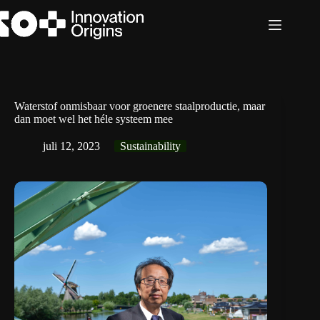
Ga
naar
de
inhoud
Waterstof onmisbaar voor groenere staalproductie, maar
dan moet wel het héle systeem mee
juli 12, 2023
Sustainability