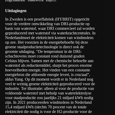
Uitdagingen
In Zweden is een proeffabriek (
HYBRIT
) opgericht
voor de verdere ontwikkeling van DRI-productie op
basis van waterstof, waar DRI commercieel zal worden
geproduceerd met waterstof via waterkrachtcentrales. In
Nederlandmoet de elektriciteit komen van windmolens
op zee. Het voorzien in de energiebehoefte bij deze
groene staalproductietechnologie is direct ook de
grootste uitdaging. “De temperatuur in de DRI-
schachtovens moet constant rond duizend graden
Celsius blijven. Samen met de chemische behoefte aan
waterstof als reductiemiddel, slurpt het proces enorme
hoeveelheden energie. Het vinden van een constante
energiebron die afdoende energie levert, is cruciaal”,
aldus Yang. Op dit moment wordt er in Nederland nog
veel te weinig groene elektriciteit geproduceerd voor de
industrie. Ter illustratie: alleen al voor de productie van
voldoende waterstof met behulp van waterelektrolyse
voor staalproductie zou jaarlijks 21 miljard kWh nodig
zijn. In 2021 produceerden windmolens in Nederland
15,4 miljard kWh
(slechts 70 procent van de totale
elektriciteit die nodig is voor de H2-productie voor de