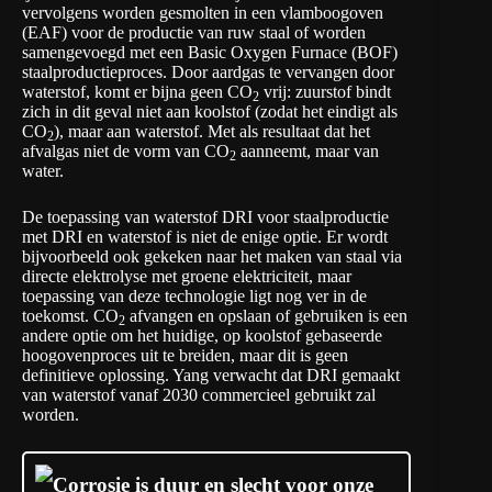
vervolgens worden gesmolten in een vlamboogoven
(EAF) voor de productie van ruw staal of worden
samengevoegd met een Basic Oxygen Furnace (BOF)
staalproductieproces. Door aardgas te vervangen door
waterstof, komt er bijna geen CO
vrij: zuurstof bindt
2
zich in dit geval niet aan koolstof (zodat het eindigt als
CO
), maar aan waterstof. Met als resultaat dat het
2
afvalgas niet de vorm van CO
aanneemt, maar van
2
water.
De toepassing van waterstof DRI voor staalproductie
met DRI en waterstof is niet de enige optie. Er wordt
bijvoorbeeld ook gekeken naar het maken van staal via
directe elektrolyse met groene elektriciteit, maar
toepassing van deze technologie ligt nog ver in de
toekomst. CO
afvangen en opslaan of gebruiken is een
2
andere optie om het huidige, op koolstof gebaseerde
hoogovenproces uit te breiden, maar dit is geen
definitieve oplossing. Yang verwacht dat DRI gemaakt
van waterstof vanaf 2030 commercieel gebruikt zal
worden.
Corrosie is duur en slecht voor onze