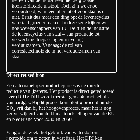
het een van de industrieën met de grootste
koolstofdioxide uitstoot. Toch zijn we ertoe
veroordeeld, want een alternatief voor staal is er
niet. Er zit dus maar een ding op: de levenscyclus
van staal groener maken. In deze serie kijken we
hoe wetenschappers van TU Delft en de industrie
de levenscyclus van staal – van productie tot
verwerking, toepassing en recycling –
verduurzamen. Vandaag: de rol van
corrosietechnologie in het verduurzamen van
staal.
Direct reused iron
Een alternatief ijzerproductieproces is de directe
reductie van ijzererts. Het product is direct gereduceerd
ijzer (DRI): DRI wordt meestal gemaakt met behulp
van aardgas. Bij dit proces komt dertig procent minder
CO
vrij dan bij het hoogovenproces, maar het is nog
2
ver verwijderd van de klimaatdoelstellingen van de EU
en Nederland voor 2030 en 2050.
Yang onderzoekt het gebruik van waterstof om
ijzeroxide om te zetten in vast ijzer. Het DRI kan