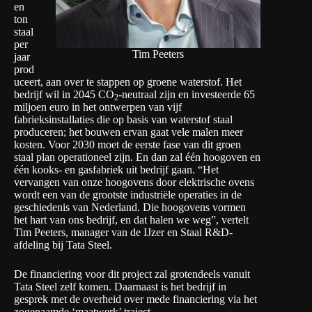
en
ton
staal
per
Tim Peeters
jaar
prod
uceert, aan over te stappen op groene waterstof. Het
bedrijf wil in 2045 CO
-neutraal zijn en investeerde 65
2
miljoen euro in het ontwerpen van vijf
fabrieksinstallaties die op basis van waterstof staal
produceren; het bouwen ervan gaat vele malen meer
kosten. Voor 2030 moet de eerste fase van dit groen
staal plan operationeel zijn. En dan zal één hoogoven en
één kooks- en gasfabriek uit bedrijf gaan. “Het
vervangen van onze hoogovens door elektrische ovens
wordt een van de grootste industriële operaties in de
geschiedenis van Nederland. Die hoogovens vormen
het hart van ons bedrijf, en dat halen we weg”, vertelt
Tim Peeters, manager van de IJzer en Staal R&D-
afdeling bij Tata Steel.
De financiering voor dit project zal grotendeels vanuit
Tata Steel zelf komen. Daarnaast is het bedrijf in
gesprek met de overheid over mede financiering via het
zogenaamde ‘maatwerk’ traject.