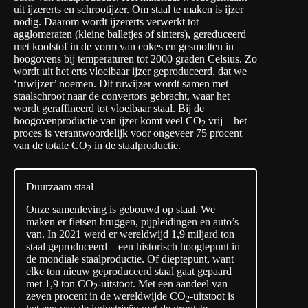
uit ijzererts en schrootijzer. Om staal te maken is ijzer
nodig. Daarom wordt ijzererts verwerkt tot
agglomeraten (kleine balletjes of sinters), gereduceerd
met koolstof in de vorm van cokes en gesmolten in
hoogovens bij temperaturen tot 2000 graden Celsius. Zo
wordt uit het erts vloeibaar ijzer geproduceerd, dat we
‘ruwijzer’ noemen. Dit ruwijzer wordt samen met
staalschroot naar de convertors gebracht, waar het
wordt geraffineerd tot vloeibaar staal. Bij de
hoogovenproductie van ijzer komt veel
CO
vrij – het
2
proces is verantwoordelijk voor ongeveer 75 procent
van de totale CO
in de staalproductie.
2
Duurzaam staal
Onze samenleving is gebouwd op staal. We
maken er fietsen bruggen, pijpleidingen en auto’s
van. In 2021 werd er wereldwijd
1,9 miljard ton
staal
geproduceerd – een historisch hoogtepunt in
de mondiale staalproductie. Of dieptepunt, want
elke ton nieuw geproduceerd staal gaat gepaard
met 1,9 ton CO
-uitstoot. Met een aandeel van
2
zeven procent in de wereldwijde CO
-uitstoot is
2