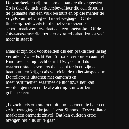
De voorbeelden zijn ontsproten aan creatieve geesten.
Zo is daar de luchtverkeersbeveiliger die een drone in
de gedaante van een valk bestuurt en op die manier de
vogels van het vliegveld moet wegjagen. Of de
thuiszorgmedewerkster die het vermoeiende
schoonmaakwerk overlaat aan een poetsrobot. Of de
shiva-masseuse die met vier extra robothanden tot veel
meer in staat is.
Maar er zijn ook voorbeelden die een praktischer inslag
verraden. Zo bedacht Paul Simons, verbonden aan het
Eindhovense hightechbedrijf TSG, een rollator
waarmee stadsbewoners die slecht ter been zijn een
baan kunnen krijgen als wandelende milieu-inspecteur.
De rollator is uitgerust met camera’s en
meetinstrumenten waarmee de luchtkwaliteit kan
worden gemeten en de afwatering kan worden
geïnspecteerd.
„Ik zocht iets om ouderen uit hun isolement te halen en
ze in beweging te krijgen”, zegt Simons. „Deze rollator
maakt een ommetje zinvol. Dat kan ouderen ertoe
brengen het huis uit te gaan.”