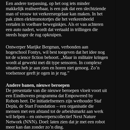
Een andere toepassing, op het oog iets minder
makkelijk realiseerbaar, is een pak dat een slechtziende
man of vrouw tot verkeersregelaar kan maken. In het
pak zitten elektromotortjes die het verkeersbeeld
vertalen in voelbare beweginkjes. Als er van achteren
een auto nadert, wordt dat vertaald in trillingen die
steeds hoger de rug opkruipen.
Ontwerper Marijke Bergman, verbonden aan
hogeschool Fontys, wil best toegeven dat het idee nog
tot de science fiction behoort. „Maar in militaire kringen
wordt al gewerkt met dit type sensoren. In complexe
situaties heb je aan zien en horen niet genoeg. Zo’n
voelsensor geeft je ogen in je rug.”
Andere banen, nieuwe beroepen
De presentatie van die nieuwe beroepen vloeit voort uit
een Eindhovens programma dat
Empowered by
Robots
heet. De initiatiefnemers zijn wethouder Staf
Depla, de
Start Foundation
– een organisatie die
mensen met een afstand tot de arbeidsmarkt aan werk
wil helpen – en ontwerperscollectief
Next Nature
Network
(NNN). Doel: laten zien dat je met een robot
meer kan dan zonder zo’n ding.