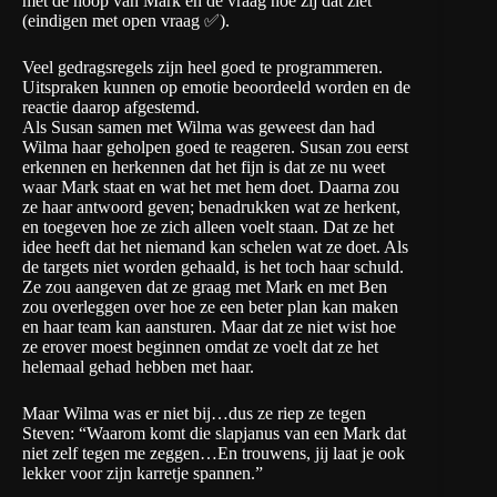
met de hoop van Mark en de vraag hoe zij dat ziet
(eindigen met open vraag ✅).
Veel gedragsregels zijn heel goed te programmeren.
Uitspraken kunnen op emotie beoordeeld worden en de
reactie daarop afgestemd.
Als Susan samen met Wilma was geweest dan had
Wilma haar geholpen goed te reageren. Susan zou eerst
erkennen en herkennen dat het fijn is dat ze nu weet
waar Mark staat en wat het met hem doet. Daarna zou
ze haar antwoord geven; benadrukken wat ze herkent,
en toegeven hoe ze zich alleen voelt staan. Dat ze het
idee heeft dat het niemand kan schelen wat ze doet. Als
de targets niet worden gehaald, is het toch haar schuld.
Ze zou aangeven dat ze graag met Mark en met Ben
zou overleggen over hoe ze een beter plan kan maken
en haar team kan aansturen. Maar dat ze niet wist hoe
ze erover moest beginnen omdat ze voelt dat ze het
helemaal gehad hebben met haar.
Maar Wilma was er niet bij…dus ze riep ze tegen
Steven: “Waarom komt die slapjanus van een Mark dat
niet zelf tegen me zeggen…En trouwens, jij laat je ook
lekker voor zijn karretje spannen.”