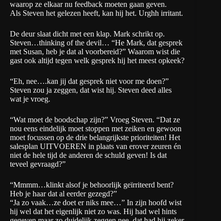
waarop ze elkaar nu feedback moeten gaan geven.
Als Steven het gelezen heeft, kan hij het. Urghh irritant.
De deur slaat dicht met een klap. Mark schrikt op.
Steven…thinking of the devil… “He Mark, dat gesprek
met Susan, heb je dat al voorbereid?” Waarom wist die
gast ook altijd tegen welk gesprek hij het meest opkeek?
“Eh, nee….kan jij dat gesprek niet voor me doen?”
Steven zou ja zeggen, dat wist hij. Steven deed alles
wat je vroeg.
“Wat moet de boodschap zijn?” Vroeg Steven. “Dat ze
nou eens eindelijk moet stoppen met zeiken en gewoon
moet focussen op de drie belangrijkste prioriteiten! Het
salesplan UITVOEREN in plaats van erover zeuren én
niet de hele tijd de anderen de schuld geven! Is dat
teveel gevraagd?”
“Mmmm…klinkt alsof je behoorlijk geïrriteerd bent?
Heb je haar dat al eerder gezegd?”
“Ja zo vaak…ze doet er niks mee…” In zijn hoofd wist
hij wel dat het eigenlijk niet zo was. Hij had wel hints
gegeven maar zo duidelijk zeggen nee, dat had hij zeker