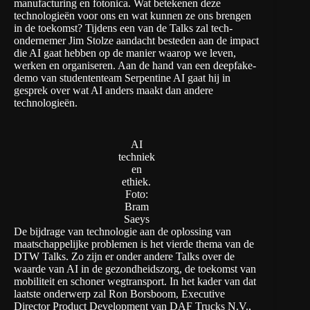
manufacturing
en
fotonica
. Wat betekenen deze
technologieën voor ons en wat kunnen ze ons brengen
in de toekomst? Tijdens
een van de Talks
zal tech-
ondernemer Jim Stolze aandacht besteden aan de impact
die AI gaat hebben op de manier waarop we leven,
werken en organiseren. Aan de hand van een
deepfake
-
demo van studententeam
Serpentine AI
gaat hij in
gesprek over wat AI anders maakt dan andere
technologieën.
AI
techniek
en
ethiek.
Foto:
Bram
Saeys
De bijdrage van technologie aan de oplossing van
maatschappelijke problemen is het vierde thema van de
DTW Talks
. Zo zijn er onder andere Talks over de
waarde van AI in de gezondheidszorg
, de
toekomst van
mobiliteit
en
schoner wegtransport
. In het kader van dat
laatste onderwerp zal Ron Borsboom, Executive
Director Product Development van DAF Trucks N.V.,