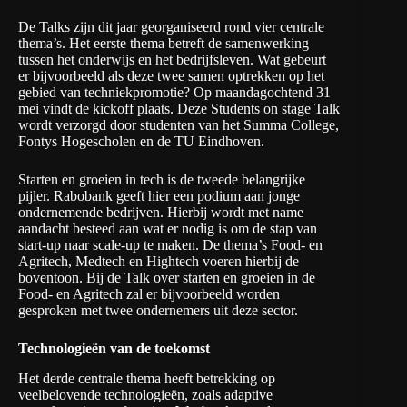
De Talks zijn dit jaar georganiseerd rond vier centrale
thema’s. Het eerste thema betreft de samenwerking
tussen het onderwijs en het bedrijfsleven. Wat gebeurt
er bijvoorbeeld als deze twee samen optrekken op het
gebied van
techniekpromotie
? Op maandagochtend 31
mei vindt de kickoff plaats. Deze
Students on stage
Talk
wordt verzorgd door studenten van het Summa College,
Fontys Hogescholen en de TU Eindhoven.
Starten en groeien in tech is de tweede belangrijke
pijler. Rabobank geeft hier een podium aan jonge
ondernemende bedrijven. Hierbij wordt met name
aandacht besteed aan wat er nodig is om de stap van
start-up naar scale-up te maken. De thema’s
Food- en
Agritech
,
Medtech
en
Hightech
voeren hierbij de
boventoon. Bij de Talk over starten en groeien in de
Food- en Agritech zal er bijvoorbeeld worden
gesproken met twee ondernemers uit deze sector.
Technologieën van de toekomst
Het derde centrale thema heeft betrekking op
veelbelovende technologieën, zoals
adaptive