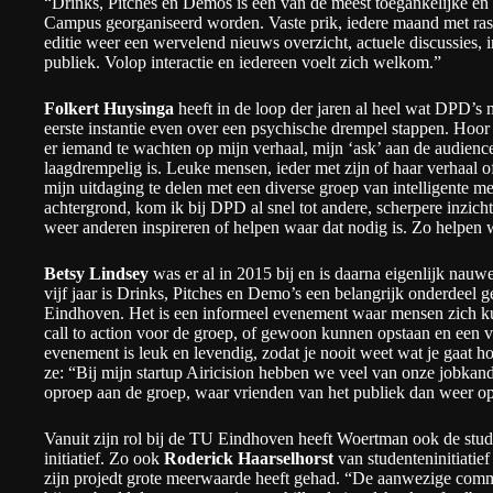
“Drinks, Pitches en Demos is een van de meest toegankelijke en g
Campus georganiseerd worden. Vaste prik, iedere maand met ras-
editie weer een wervelend nieuws overzicht, actuele discussies, i
publiek. Volop interactie en iedereen voelt zich welkom.”
Folkert Huysinga
heeft in de loop der jaren al heel wat DPD’s 
eerste instantie even over een psychische drempel stappen. Hoor
er iemand te wachten op mijn verhaal, mijn ‘ask’ aan de audien
laagdrempelig is. Leuke mensen, ieder met zijn of haar verhaal of
mijn uitdaging te delen met een diverse groep van intelligente m
achtergrond, kom ik bij DPD al snel tot andere, scherpere inzich
weer anderen inspireren of helpen waar dat nodig is. Zo helpen w
Betsy Lindsey
was er al in 2015 bij en is daarna eigenlijk na
vijf jaar is Drinks, Pitches en Demo’s een belangrijk onderdeel 
Eindhoven. Het is een informeel evenement waar mensen zich 
call to action voor de groep, of gewoon kunnen opstaan en een v
evenement is leuk en levendig, zodat je nooit weet wat je gaat hor
ze: “Bij mijn startup Airicision hebben we veel van onze jobka
oproep aan de groep, waar vrienden van het publiek dan weer o
Vanuit zijn rol bij de TU Eindhoven heeft Woertman ook de stude
initiatief. Zo ook
Roderick Haarselhorst
van studenteninitiatief
zijn projedt grote meerwaarde heeft gehad. “De aanwezige comm