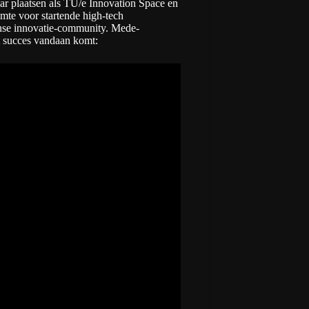
ar plaatsen als TU/e Innovation Space en
mte voor startende high-tech
nse innovatie-community. Mede-
et succes vandaan komt: