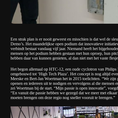
Een strak plan is er nooit geweest en misschien is dat wel de sleu
Demo’s. Het maandelijkse open podium dat innovatieve initiatie
verbindt bestaat vandaag vijf jaar. Niemand heeft het bijgehoude
mensen op het podium hebben gestaan met hun oproep, hun pitc
hebben daar van kunnen genieten, al dan niet met het vaste flesje
Het begon allemaal op HTC-12, een oude cyclotron van Philips 
omgebouwd tot ‘High Tech Plaza’. Het concept is nog altijd eve
Meeske en Bert-Jan Woertman het in 2015 toelichtten
. “We zijn
openen en iedereen uit te nodigen en vervolgens al die mensen en
zei Woertman bij de start. “Mijn passie is open innovatie”, voe
“En vanuit die passie hebben we gezegd dat we meer met elkaar m
moeten brengen om deze regio nog sneller vooruit te brengen.”