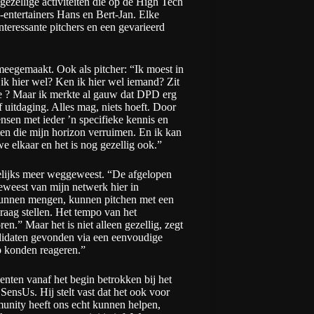
ezellige activiteiten die op de High Tech
entertainers Hans en Bert-Jan. Elke
nteressante pitchers en een gevarieerd
meegemaakt. Ook als pitcher: “Ik moest in
 ik hier wel? Ken ik hier wel iemand? Zit
ce ? Maar ik merkte al gauw dat DPD erg
 uitdaging. Alles mag, niets hoeft. Door
ensen met ieder ’n specifieke kennis en
ten die mijn horizon verruimen. En ik kan
e elkaar en het is nog gezellig ook.”
uwelijks meer weggeweest. “De afgelopen
geweest van mijn netwerk hier in
kunnen mengen, kunnen pitchen met een
raag stellen. Het tempo van het
en.” Maar het is niet alleen gezellig, zegt
ndidaten gevonden via een eenvoudige
p konden reageren.”
nten vanaf het begin betrokken bij het
 SensUs. Hij stelt vast dat het ook voor
unity heeft ons echt kunnen helpen,