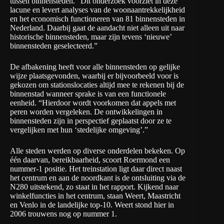
tussen binnensteden. “Dit onderzoek voorziet in deze
lacune en levert analyses van de woonaantrekkelijkheid
en het economisch functioneren van 81 binnensteden in
Nederland. Daarbij gaat de aandacht niet alleen uit naar
historische binnensteden, maar zijn tevens ‘nieuwe’
binnensteden geselecteerd.”
De afbakening heeft voor alle binnensteden op gelijke
wijze plaatsgevonden, waarbij er bijvoorbeeld voor is
gekozen om stationslocaties altijd mee te rekenen bij de
binnenstad wanneer sprake is van een functionele
eenheid. “Hierdoor wordt voorkomen dat appels met
peren worden vergeleken. De ontwikkelingen in
binnensteden zijn in perspectief geplaatst door ze te
vergelijken met hun ‘stedelijke omgeving’.”
Alle steden werden op diverse onderdelen bekeken. Op
één daarvan, bereikbaarheid, scoort Roermond een
nummer-1 positie. Het treinstation ligt daar direct naast
het centrum en aan de noordkant is de ontsluiting via de
N280 uitstekend, zo staat in het rapport. Kijkend naar
winkelfuncties in het centrum, staan Weert, Maastricht
en Venlo in de landelijke top-10. Weert stond hier in
2006 trouwens nog op nummer 1.