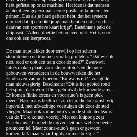
hebt gefietst op onze machine. Het idee is dat mensen
achteraf een gepersonaliseerde postkaart kunnen laten
printen. Dus als je hard gefietst hebt, dat het systeem
dan ziet dat jij een fitte jongeman bent en dat je op basis
daarvan een sportieve kaart krijgt”, Baselmans pakt de
chip vast: “Alleen doet-ie het nu even niet. Het is voor
ons ook een leerproces.”
De man trapt lekker door terwijl op het scherm
stoomtreinen en trammen voorbij pruttelen. “Dat wist ik
niet, reed er ooit een tram door de stad?” Zwart-wit
foto’s maken plaats voor kleurenfoto’s en de oude
gebouwen veranderen in de bouwwerken die het
Eindhoven van nu typeren. “En wat is dit?” vraagt de
man nieuwsgierig. Baselmans: “Dit is het gebied rond
het spoor, daar wordt flink gebouwd de komende jaren.
Er komen flinke torens en voor auto’s is geen plek
meer.” Baselmans heeft met zijn team die toekomst ‘vrij’
ingevuld, met ufo-achtige voertuigen die door de stad
vliegen. Maar ook zonne-auto’s van de studententeams
van de TU/e komen voorbij. Met een knipoog zegt
Baselmans: “Je moet de universiteit ook wel een beetje
promoten hè. Maar zonne-auto’s gaan er gewoon
komen, kijk maar waar Lightyear mee bezig is.”