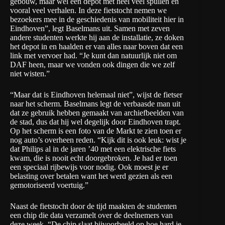
gebouw, maar wel een depot met heel veel spullen en
vooral veel verhalen. In deze fietstocht nemen we
bezoekers mee in de geschiedenis van mobiliteit hier in
Eindhoven”, legt Baselmans uit. Samen met zeven
andere studenten werkte hij aan de installatie, ze doken
het depot in en haalden er van alles naar boven dat een
link met vervoer had. “Je kunt dan natuurlijk niet om
DAF heen, maar we vonden ook dingen die we zelf
niet wisten.”
“Maar dat is Eindhoven helemaal niet”, wijst de fietser
naar het scherm. Baselmans legt de verbaasde man uit
dat ze gebruik hebben gemaakt van archiefbeelden van
de stad, dus dat hij wel degelijk door Eindhoven trapt.
Op het scherm is een foto van de Markt te zien toen er
nog auto’s overheen reden. “Kijk dit is ook leuk: wist je
dat Philips al in de jaren ’40 met een elektrische fiets
kwam, die is nooit echt doorgebroken. Je had er toen
een speciaal rijbewijs voor nodig. Ook moest je er
belasting over betalen want het werd gezien als een
gemotoriseerd voertuig.”
Naast de fietstocht door de tijd maakten de studenten
een chip die data verzamelt over de deelnemers van
deze week. “De chip slaat bijvoorbeeld op hoe hard je